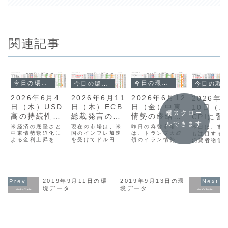
関連記事
今日の環境分析
今日の環境分析
今日の環境分析
今日の環境分析
2026年6月4
2026年6月12
2026年6月11
2026年
日（木）USD
日（金）中東
日（木）ECB
10日（
横スクロー
高の持続性に
情勢の終結に
総裁発言の今
CPIに警
ルできます
注目！
注目！
後の金融政策
米経済の底堅さと
昨日の為替市場
現在の市場は、米
本日は、市
中東情勢緊迫化に
は、トランプ大統
に注目！
国のインフレ加速
も注目する
よる金利上昇を背
領のイラン情勢に
を受けてドル円が
消費者物価
景に、米ドルの強
関する発言で大き
160円台半ばまで
（CPI）の
さが際立っていま
く揺れました。大
上昇しており、政
夜に控えて
す。ドル円は160
規模攻撃の示唆か
府・日銀による円
す。現在は
円の大台に達しま
ら一転して最終合
買い介入への警戒
や円が買わ
したが、介入や利
意へと進展したこ
感が非常に高まっ
く、豪ドル
上げ観測を押し返
とで、米金利の低
ています。また、
売られやす
2019年9月11日の環
2019年9月13日の環
すほどのドルの勢
下とともにドル円
日銀総裁が病気で
が続いてい
境データ
境データ
いが確認できま
は159円台まで急
入院するという異
CPIの結果
す。通貨相関で
落しています。一
例の事態もあり、
を上回れば
は、急速に弱含ん
方、ECBの利上げ
円安が進みやすい
にドル高が
でいる豪ドルの売
は予想通りで、ユ
ものの方向感が掴
能性もあり
りや、ドル買いを
ーロは落ち着い...
みにくい状況で...
が、ドル円
軸...
に...