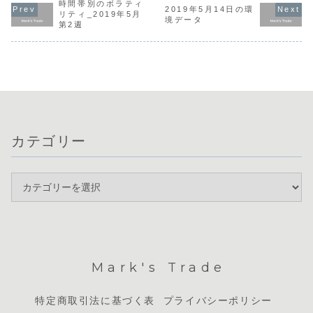
在はユーロ
な水準に達してい
想を下回りました
ズ」の状態にあり
時間帯別のボラティ
2019年5月14日の環
が目立つ一
ます。一方で、米
が、利下げ観測の
ますが、トレンド
リティ_2019年5月
境データ
ドルは物価
国は労働市場が堅
後退によりGBPは
が発生するほどの
第2週
下振れによ
調で、基調的なド
反発しました。一
材料には欠けてお
んでいます
ル高が継続してい
方、FOMC議事録
り、今は焦らず様
は、欧州GD
ます。本日は、午
ではインフレ長期
子見をするのが賢
国の政策金..
前の...
化への警戒から...
明な局面です。通
貨の...
カテゴリー
Mark's Trade
特定商取引法に基づく表
プライバシーポリシー