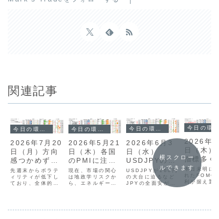
関連記事
今日の環境分析
今日の環境分析
今日の環境分析
今日の環境分析
2026年7
2026年6月3
2026年5月21
2026年7月20
日（木）
日（水）
日（木）各国
日（月）方向
横スクロー
指標多く
USDJPYの
のPMIに注
感つかめず様
高まりに
ルできます
160円台を警
意！
子見？
本日未明に
USDJPYが160円
現在、市場の関心
先週末からボラテ
戒！
れたFOMC
戒！
の大台に迫るなど
は地政学リスクか
ィリティが低下し
利が据え置
JPYの全面安が続
ら、エネルギー価
ており、全体的に
ものの、先
いています。通貨
格上昇に伴う世界
方向感の乏しい展
の警戒から
相関ではAUDの強
的なインフレ懸念
開が続いていま
売られ、ド
さとJPYの弱さが
へと移っていま
す。多くの通貨ペ
163円台前
顕著で、円買い介
す。昨日の英国消
アで値動きが収束
下落しまし
入への警戒が必要
費者物価指数は予
する「スクイー