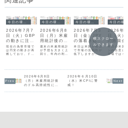
今日の環境分析
今日の環境分析
今日の環境分析
今日の環境分析
2026年7月7
2026年6
2026年6月8
2026年7月3
日（火）GBP
日（火）
日（月）米雇
日（金）JPY
横スクロー
の動きに注
の政策金
用統計後のド
の落着き処を
ルできます
目！
注目！
ル高持続性に
探る展開？
現在の為替市場で
昨日の米国
週末の米雇用統計
本日は米国が祝日
は円安の動きが再
ンの合意に
注目！
が予想を大きく上
で市場の流動性が
燃しており、ドル
市場ではイ
回り、年内の利上
低下しますが、昨
円は162円台に乗
懸念が和ら
げ観測が強まった
日の米雇用統計の
せています。特に
安が進みま
ことでドル高の流
下振れと政府の不
ポンド円や豪ドル
本日は、注
れが加速していま
意打ち介入への警
円が直近の高値を
まるオース
す。通貨相関から
戒から、円買いド
更新し、新たな上
アと日本の
はUSDが最強、次
ル売りの動きが加
昇トレンドが開始
策発表が相
2026年6月8日
いでJPYも強い
2026年６月10日
速しています。
した様子が伺えま
きな鍵とな
「実質2強」の状
USDJPYは161円
（月）米雇用統計後
（水）米CPIに警
す。通貨相関を見
す。現在、
態にあり、他通貨
台まで急落したも
のドル高持続性に注
戒！
てもポンドと豪ド
は強い動き
に対してドル高・
のの、依然として
目！
ルの強さが目立つ
ていますが
円高が顕著な地合
歴史的な円安水準
一方、円とドルは
金利据え置
いです。そのため
にあり、足元では
弱い位置づけに...
総裁会見で
USDJPYは...
円やポンドが...
再...