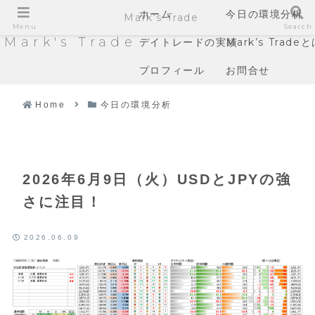
ホーム
今日の環境分析
Mark's Trade
Menu
Search
Mark's Trade
デイトレードの実績
Mark’s Trade
プロフィール
お問合せ
Home
今日の環境分析
2026年6月9日（火）USDとJPYの強
さに注目！
2026.06.09