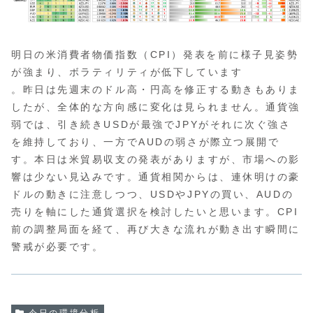
明日の米消費者物価指数（CPI）発表を前に様子見姿勢
が強まり、ボラティリティが低下しています
。昨日は先週末のドル高・円高を修正する動きもありま
したが、全体的な方向感に変化は見られません。通貨強
弱では、引き続きUSDが最強でJPYがそれに次ぐ強さ
を維持しており、一方でAUDの弱さが際立つ展開で
す。本日は米貿易収支の発表がありますが、市場への影
響は少ない見込みです。通貨相関からは、連休明けの豪
ドルの動きに注意しつつ、USDやJPYの買い、AUDの
売りを軸にした通貨選択を検討したいと思います。CPI
前の調整局面を経て、再び大きな流れが動き出す瞬間に
警戒が必要です。
今日の環境分析