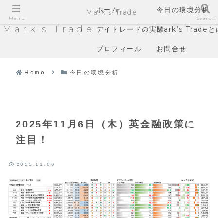
ホーム
今日の環境分析
Mark's Trade
Menu
Search
Mark's Trade
デイトレードの実績
Mark’s Trade
プロフィール
お問合せ
Home
今日の環境分析
2025年11月6日（木）英金融政策に
注目！
2025.11.06