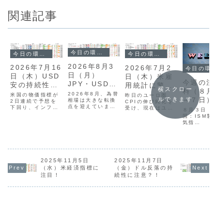
関連記事
今日の環境分析
今日の環境分析
今日の環境分析
2026年8月3
2026年7月16
2026年7月2
今日の環境分析
日（月）
日（木）USD
日（木）米雇
今週の注
JPY・USDの
安の持続性に
用統計に警
横スクロー
料（８月
動きに警戒！
注目！
戒！
2026年8月、為替
米国の物価指標が
昨日のユーロ圏
～７日）
ルできます
相場は大きな転換
2日連続で予想を
CPIの伸び鈍化を
点を迎えていま
下回り、インフレ
受け、現在はユー
８月３日（
す。先週末、日米
減速への期待から
ロの弱さが相場を
国：ISM製
協調による円買い
ドル安の流れが続
リードする展開と
気指
介入が実施され、
いています。英国
なっています。ド
ドル円は157円台
では次期政権への
ル円は162円台後
オーストラ
まで急落しまし
期待からポンドが
半で推移していま
カナダ：祝
た。現在は「円の
独歩高となってお
すが、FRB議長の
強さ・ドルの弱
り、通貨強弱でも
発言や為替介入へ
４日（
さ」が非常に鮮明
ポンドの強さと
の警戒感から、上
2025年11月5日
2025年11月7日
米国：JOL
な状況です。本日
円・ドル・ユーロ
値の重い状態が続
件数 ５
（水）米経済指標に
（金）ドル反落の持
は日米共同声明の
の弱さが明確で
いています。今夜
（水）米国：
注目！
続性に注意？！
発表が予定されて
す。投資戦略とし
は最大の注目材料
雇用者数、I
いるほか、夜に
てはポンドや豪ド
である米雇用...
製造業景気
は...
ルの...
数 ６日
米国：新規
険申請件
数 ...