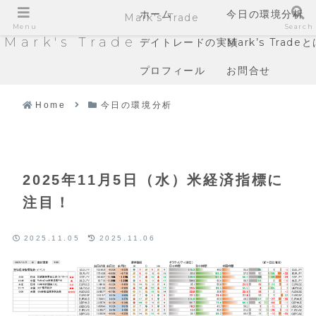
ホーム
今日の環境分析
Mark's Trade
Menu
Search
Mark's Trade
デイトレードの実績
Mark’s Trade
プロフィール
お問合せ
Home
今日の環境分析
2025年11月5日（水）米経済指標に
注目！
2025.11.05
2025.11.06