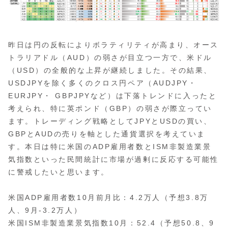
昨日は円の反転によりボラティリティが高まり、オース
トラリアドル（AUD）の弱さが目立つ一方で、米ドル
（USD）の全般的な上昇が継続しました。その結果、
USDJPYを除く多くのクロス円ペア（AUDJPY・
EURJPY・ GBPJPYなど）は下落トレンドに入ったと
考えられ、特に英ポンド（GBP）の弱さが際立ってい
ます。トレーディング戦略としてJPYとUSDの買い、
GBPとAUDの売りを軸とした通貨選択を考えていま
す。本日は特に米国のADP雇用者数とISM非製造業景
気指数といった民間統計に市場が過剰に反応する可能性
に警戒したいと思います。
米国ADP雇用者数10月前月比：4.2万人（予想3.8万
人、9月-3.2万人）
米国ISM非製造業景気指数10月：52.4（予想50.8、9