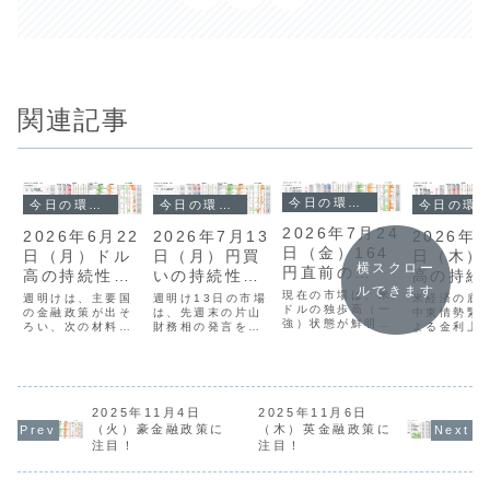
関連記事
今日の環境分析
今日の環境分析
今日の環境分析
今日の環境分析
2026年7月24
2026年
2026年6月22
2026年7月13
日（金）164
日（木）
日（月）ドル
日（月）円買
横スクロー
円直前の
高の持続
高の持続性を
いの持続性に
USDJPYに警
ルできます
注目！
注視！
注目！
現在の市場は、米
米経済の底
週明けは、主要国
週明け13日の市場
戒！
ドルの独歩高（一
中東情勢緊
の金融政策が出そ
は、先週末の片山
強）状態が鮮明で
よる金利上
ろい、次の材料を
財務相の発言を受
す。中東情勢の緊
景に、米ド
模索する落ち着い
けた円買いの流れ
迫化による原油高
さが際立っ
た動きで始まりま
を引き継ぎ、ドル
や、歴史的な低水
す。ドル円は
した。通貨相関を
円は161円台で推
準となった米国の
円の大台に
見ると、米ドルと
移しています。現
失業保険申請件数
したが、介
日本円の強さが継
在、多くの通貨ペ
を受けて米金利が
上げ観測を
続し週足・日足レ
アが「日足ミドル
2025年11月4日
2025年11月6日
上昇し、全面的な
すほどのド
ベルでも強さを確
バンド」を挟んだ
（火）豪金融政策に
（木）英金融政策に
ドル買いにつなが
いが確認で
認できます。対照
動きを見せてお
注目！
注目！
りました。
す。通貨相
的にユーロやポン
り、ここを上下ど
USDJPYは164円
は、急速に
ドの弱さが目立ち
ちらに抜けるかが
直前まで上昇して
でいる豪ド
ます。ドル円は
今週の方向性を左