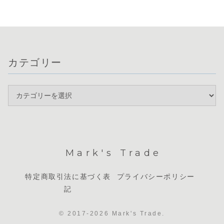
いますが、円買
りや、ドル
161円台で推移
右する重要な局...
い...
軸...
し...
カテゴリー
Mark's Trade
特定商取引法に基づく表
プライバシーポリシー
記
© 2017-2026 Mark's Trade.