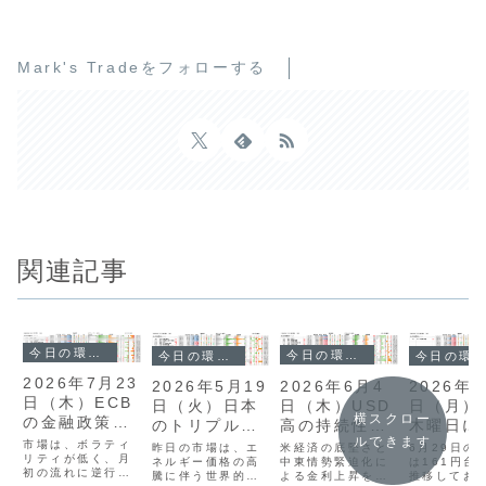
Mark's Tradeをフォローする
関連記事
今日の環境分析
今日の環境分析
今日の環境分析
今日の環境分析
2026年7月23
2026年6月4
2026年5月19
2026年6
日（木）ECB
日（木）USD
日（火）日本
日（月）
横スクロー
の金融政策に
高の持続性に
のトリプル安
木曜日に
注目！
ルできます
注目！
に警戒！
用統計！
市場は、ボラティ
米経済の底堅さと
昨日の市場は、エ
6月29日の
リティが低く、月
中東情勢緊迫化に
ネルギー価格の高
は161円台
初の流れに逆行す
よる金利上昇を背
騰に伴う世界的な
推移してお