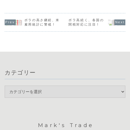
る動きが出てお
景に、米ドルの強
インフレ懸念と金
入への強い
り、新たなトレン
さが際立っていま
利上昇により、非
から上値の
ドの始まりかを確
す。ドル円は160
常に不安定な局面
開が続いて
認する局面です。
円の大台に達しま
にあります。日本
す。週末の
通貨相関ではAUD
したが、介入や利
ではトリプル安が
調整を受け
やUSDの強さと
上げ観測を押し返
ボラの高さ継続、米
進行する一方、米
ボラ高続く、各国の
は欧州通貨
GBPの弱さが続い
すほどのドルの勢
国ではトランプ大
（EUR・G
雇用統計に警戒！
関税対応に注目！
ています。
いが確認できま
統領の発言を受け
が相対的に
USDJPYは一時
す。通貨相関で
てFRB新議長がイ
円やドル、
162円台まで下落
は、急速に弱含ん
ンフレ抑制に注力
が弱い相関
しましたが、すぐ
でいる豪ドルの売
しやすい環境が整
っています
に163円台に戻...
りや、ドル買いを
っています。通...
間足では「
軸...
ー...
カテゴリー
Mark's Trade