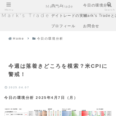
ホーム
今日の環境分析
Mark's Trade
Menu
Search
Mark's Trade
デイトレードの実績
Mark’s Trade
プロフィール
お問合せ
Home
今日の環境分析
今週は落着きどころを模索？米CPIに
警戒！
2025.04.07
今日の環境分析 2025年4月7日（月）