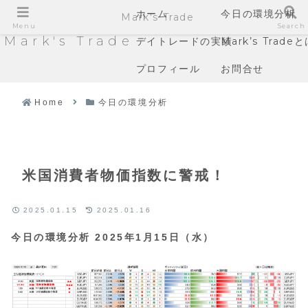
ホーム
今日の環境分析
Mark's Trade
Menu
Search
Mark's Trade
デイトレードの実績
Mark’s Trade
プロフィール
お問合せ
Home
今日の環境分析
米国消費者物価指数に警戒！
2025.01.15
2025.01.16
今日の環境分析 2025年1月15日（水）