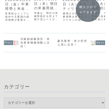
日（火）
日（木）明日
日（火）ボラ
日（金）中東
横スクロー
高継続に
の米雇用統計
ティリティの
情勢と米金融
ルできます
目！
を前に様子
拡大待ち！
当局発言に注
市場は、今
市場は、明日の米
週明けの市場は中
世界的なインフレ
米英の金融
見？
雇用統計を控えて
東情勢を受けたリ
意！
傾向や主要国の経
表を前に様
様子見ムードが強
スクオンの傾向が
済指標が更新され
勢が強く、
まっています。昨
強まり、ドルが売
る中、市場全体は
の乏しい展
日の米ADP雇用統
られる一方で株式
方向性を欠いたレ
す。米ドル
計が予想を下回っ
市場に資金が集中
ンジ相場が続いて
163円台で
たことで注目度が
したため、為替市
います。日米英の
し、全体的
増しており、現在
場は全体的に低い
金融政策に影響を
ティリティ
はボラティリティ
ボラティリティに
与える重要人物の
日銀副総裁発言・米
豪失業率・米小売売
状態が続い
が低下し、クロス
留まりました。通
発言や、日本の消
生産者物価指数に注
上高に注目！
す。通貨相
円の4時間足など
貨の強弱関係では
費者物価指数の動
目！
ると、米ド
でレンジが狭まる
英ポンドと豪ドル
向が今後の通貨価
ドルの強さ
「スクイーズ」の
の強さが目立つ反
値を左右する重要
つ一方で、
動きが顕著です。
面、円やユーロは
な鍵となります。
ドとユーロ
通貨相関では円...
方向感が乏し
現在は明確なト
が顕...
く、...
レ...
カテゴリー