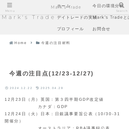
ホーム
今日の環境分析
Mark's Trade
Menu
Search
Mark's Trade
デイトレードの実績
Mark’s Trade
プロフィール
お問合せ
Home
今週の注目材料
今週の注目点(12/23-12/27)
2024.12.22
2025.04.29
12月23日（月）英国：第３四半期GDP改定値
カナダ：GDP
12月24日（火）日本：日銀議事要旨公表（10/30-31
開催分）
オーストラリア：RBA議事録公表