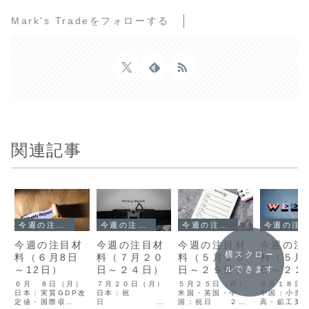
Mark's Tradeをフォローする
関連記事
今週の注目材料
今週の注目材料
今週の注目材料
今週の注目材料
今週の注目材
今週の注目材
今週の注目材
今週の注
横スクロー
料（６月8日
料（７月２０
料（５月２５
料（５月
～12日）
日～２４日）
日～２９日）
日～２２
ルできます
６月 ８日（月）
７月２０日（月）
５月２５日（月）
５月１８日
日本：実質GDP改
日本：祝
米国・英国・中
中国：小売
定値・国際収
日
国：祝日 ２６
高・鉱工業