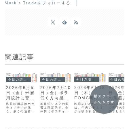
Mark's Tradeをフォローする
関連記事
今日の環境分析
今日の環境分析
今日の環境分析
今日の環境分析
2026年6月18
2026年7月10
2026年6月5
2026年
日（木）
日（金）ボラ
日（金）米雇
日（金）J
横スクロー
FOMC明け
低く方向感の
用統計に警
の落着き
ルできます
USDの動きに
判断困難！
戒！
探る展開
昨日のFOMCで
地政学リスクの影
昨日の相場はボラ
本日は米国
警戒！
は、年内の利上げ
響は限定的で、全
ティリティが低
で市場の流
が示唆されるとい
体的にボラティリ
く、多くの通貨ペ
低下します
うサプライズがあ
ティが低く方向感
アで小幅な動きに
日の米雇用
り、市場ではドル
に乏しい展開が続
留まる「嵐の前の
下振れと政
高が一気に進みま
いています。通貨
静けさ」といった
意打ち介入
した。タカ派な姿
相関ではNZDや
展開でした。通貨
戒から、円