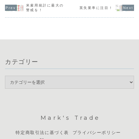
勢を見せた新議長
CADの強さが目立
相関ではUSDの強
ル売りの動
により利下げ期待
つものの、ニュー
さが際立ち、次い
米雇用統計に最大の
速していま
英失業率に注目！
が打ち消され、ド
ジーランドが祝日
でJPYやEURも堅
USDJPYは
警戒を！
ル円は4月の高値
であることや週末
調な一方、AUDの
台まで急落
を更新していま
要因も重なり、市
弱さが継続してい
のの、依然
す。通貨相関を確
場全体で大きな動
ます。本日の最大
歴史的な円
認すると、ドルの
きは期待しにくい
の注目材料は、
にあり、足
強さが際立つ一方
状況です。注目...
21:30に...
円やポンドが
で...
カテゴリー
Mark's Trade
特定商取引法に基づく表
プライバシーポリシー