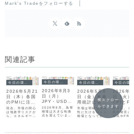
Mark's Tradeをフォローする
関連記事
今日の環境分析
今日の環境分析
今日の環境分析
今日の環境分析
2026年8月3
2026年5月8
2026年5月21
2026年7
日（月）
日（金）米雇
日（木）各国
日（火）
横スクロー
JPY・USDの
用統計に警
のPMIに注
CPIとF
ルできます
動きに警戒！
戒！
意！
長の議会
2026年8月、為替
市場は明確な方向
現在、市場の関心
昨日は、ト
相場は大きな転換
性に欠けるレンジ
は地政学リスクか
に警戒！
氏の発言に
点を迎えていま
相場となってお
ら、エネルギー価
油高やFRB
す。先週末、日米
り、投資判断が難
格上昇に伴う世界
利上げに前
協調による円買い
しい状況でありま
的なインフレ懸念
発言を受け
介入が実施され、
す。通貨相関から
へと移っていま
フレ懸念か
ドル円は157円台
は、相対的に豪ド
す。昨日の英国消
買いが優勢