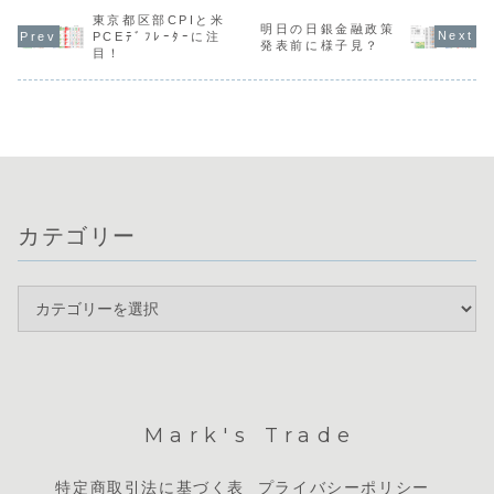
まで急落しまし
ル（AUD）の強さ
費者物価指数は予
ました。ド
た。現在は「円の
が目立つものの、
想を下回りました
東京都区部CPIと米
上昇してい
明日の日銀金融政策
強さ・ドルの弱
基調的な円
が、利下げ観測の
の、円買い
PCEﾃﾞﾌﾚｰﾀｰに注
発表前に様子見？
さ」が非常に鮮明
（JPY）の強さを
後退によりGBPは
の警戒感か
目！
な状況です。本日
軸とした慎重な取
反発しました。一
な判断が求
は日米共同声明の
引戦略を検討して
方、FOMC議事録
ますが、ユ
発表が予定されて
います。本日は米
ではインフレ長期
ルではドル
いるほか、夜に
国雇用統計の発表
化への警戒から...
れが明確に出
は...
を控...
カテゴリー
Mark's Trade
特定商取引法に基づく表
プライバシーポリシー