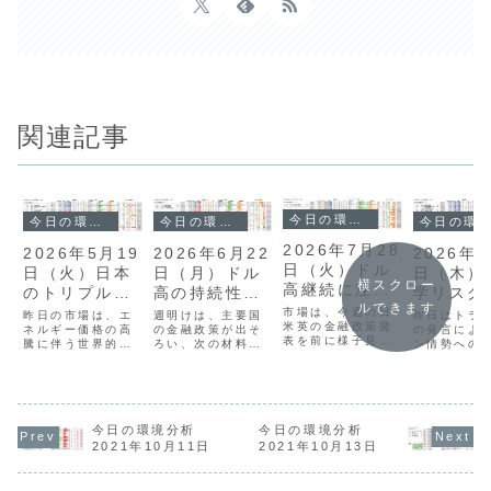
関連記事
今日の環境分析
今日の環境分析
今日の環境分析
今日の環境分析
2026年7月28
2026年
2026年5月19
2026年6月22
日（火）ドル
日（木）
日（火）日本
日（月）ドル
横スクロー
高継続に注
学リスク
のトリプル安
高の持続性を
ルできます
目！
燃に警戒
に警戒！
注視！
市場は、今週の日
昨日はトラ
昨日の市場は、エ
週明けは、主要国
米英の金融政策発
の発言によ
ネルギー価格の高
の金融政策が出そ
表を前に様子見姿
ン情勢への
騰に伴う世界的な
ろい、次の材料を
勢が強く、方向感
感が強まり
インフレ懸念と金
模索する落ち着い
の乏しい展開で
学リスクが
利上昇により、非
た動きで始まりま
す。米ドル円は
ました。ド
常に不安定な局面
した。通貨相関を
163円台で膠着
い戻しから
にあります。日本
見ると、米ドルと
し、全体的にボラ
は162円後
ではトリプル安が
日本円の強さが継
ティリティも低い
上昇してい
進行する一方、米
今日の環境分析
続し週足・日足レ
今日の環境分析
状態が続いていま
が、介入へ
国ではトランプ大
ベルでも強さを確
2021年10月11日
2021年10月13日
す。通貨相関を見
感も高く慎
統領の発言を受け
認できます。対照
ると、米ドルと豪
断が求めら
てFRB新議長がイ
的にユーロやポン
ドルの強さが目立
す。通貨強
ンフレ抑制に注力
ドの弱さが目立ち