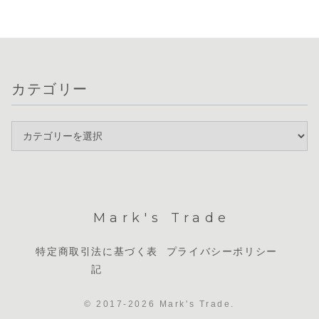
つ一方で、英ポン
円やユーロ
しやすい環境が整
ます。ドル円は
ドとユーロの弱さ
と、ポンド
っています。通...
161円台で推移
が顕...
の...
し...
カテゴリー
Mark's Trade
特定商取引法に基づく表
プライバシーポリシー
記
© 2017-2026 Mark's Trade.