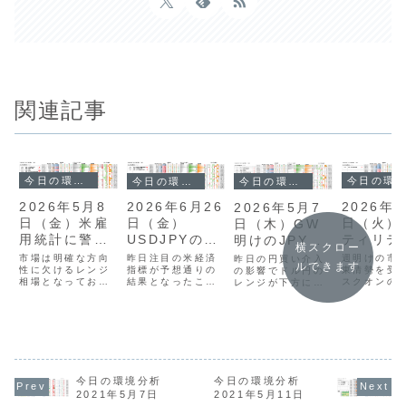
関連記事
今日の環境分析
今日の環境分析
今日の環境分析
今日の環境分析
2026年5
2026年5月8
2026年6月26
2026年5月7
日（火）
日（金）米雇
日（金）
日（木）GW
ティリテ
用統計に警
USDJPYの上
明けのJPYの
横スクロー
拡大待ち
戒！
値限界に警
動きに注目！
週明けの市
市場は明確な方向
昨日注目の米経済
昨日の円買い介入
ルできます
東情勢を受
性に欠けるレンジ
戒？
指標が予想通りの
の影響でドル円の
スクオンの
相場となってお
結果となったこと
レンジが下方にシ
強まり、ド
り、投資判断が難
で、早期利上げ観
フトしており、実
られる一方
しい状況でありま
測が後退し、全体
需のドル買いによ
市場に資金
す。通貨相関から
的に方向感の乏し
る一時的な反発は
したため、
は、相対的に豪ド
い展開となってい
あっても、円高の
場は全体的
ル（AUD）の強さ
ます。ドル円は
基調は継続すると
ボラティリ
が目立つものの、
161円台後半で推
予測しています。
留まりまし
基調的な円
移していますが、
米国経済の堅調さ
貨の強弱関
（JPY）の強さを
162円付近では政
や中東情勢の沈静
今日の環境分析
今日の環境分析
英ポンドと
軸とした慎重な取
府の介入への警戒
化を受けて市場全
2021年5月7日
2021年5月11日
の強さが目
引戦略を検討して
感が強く、上値の
体がリスクオンに