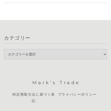
面、円やユ
います。本日は米
重い状況です。多
傾く中、特に円の
方向感が乏
国雇用統計の発表
くの通貨ペアで...
強さが際立つ展
く、...
を控...
開...
カテゴリー
Mark's Trade
特定商取引法に基づく表
プライバシーポリシー
記