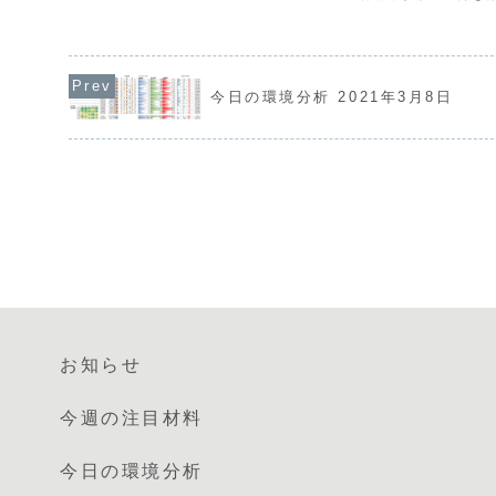
す。通貨相関ではAUDやUSDの強さと
開が続いています。現
GBPの弱さが続いています。USDJPY
発言などを背景にGBP
は一時162円台まで下落しましたが、す
方でAUDやJPYの弱
ぐに163円台に戻...
す。本日は...
今日の環境分析 2021年3月8日
お知らせ
今週の注目材料
今日の環境分析