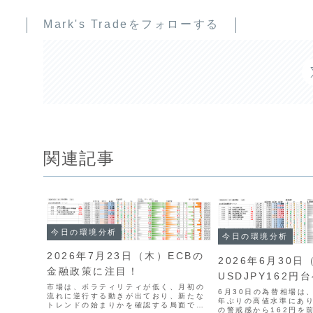
Mark's Tradeをフォローする
関連記事
今日の環境分析
今日の環境分析
2026年7月23日（木）ECBの
2026年6月30日
金融政策に注目！
USDJPY162円
市場は、ボラティリティが低く、月初の
6月30日の為替相場は、
流れに逆行する動きが出ており、新たな
年ぶりの高値水準にあ
トレンドの始まりかを確認する局面で
の警戒感から162円を