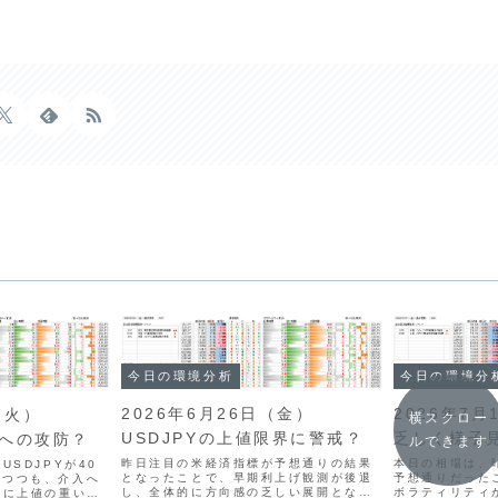
今日の環境分
今日の環境分析
2026年7
2026年6月26日（金）
（火）
横スクロー
乏しく様子
USDJPYの上値限界に警戒？
台への攻防？
ルできます
本日の相場は、
昨日注目の米経済指標が予想通りの結果
USDJPYが40
予想通りだった
となったことで、早期利上げ観測が後退
りつつも、介入へ
ボラティリティ
し、全体的に方向感の乏しい展開となっ
前に上値の重い展