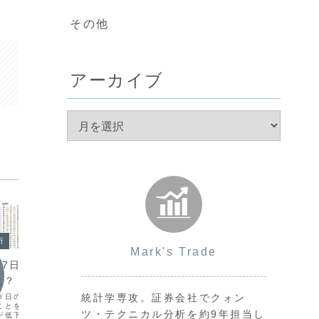
その他
アーカイブ
今日の環境分析
析
今日の
Mark's Trade
2026年6月9日（火）USDと
月17日（金）方向感
202
JPYの強さに注目！
見？
計後の
統計学専攻。証券会社でクォン
明日の米消費者物価指数（CPI）発表を
昨日の米国小売売上高が
週末の米
前に様子見姿勢が強まり、ボラティリテ
ことを受け、市場全体で
り、年内
ツ・テクニカル分析を約9年担当し
ィが低下しています。昨日は先週末のド
が低下し方向感の乏しい
ドル高の