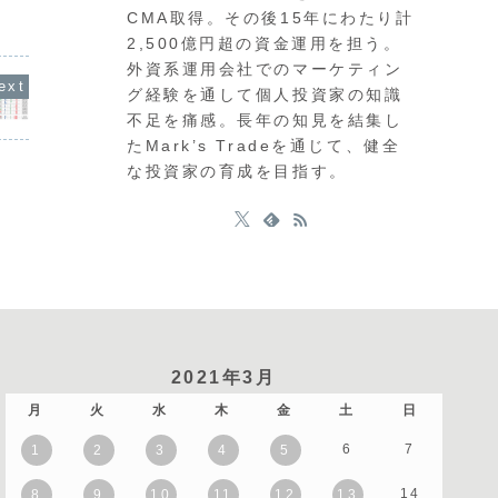
ル高・円高を修正する動きもありました
ます。通貨強弱では円や
関からは
CMA取得。その後15年にわたり計
が、全体的な方向感に変化は見られませ
し、ポンドや豪ドルに強
「実質2
ん。通貨強弱では、引き続きUSDが最強
が、明確な差はないため
てドル高
2,500億円超の資金運用を担う。
でJPYがそれに次ぐ...
動きを注...
のためUS
外資系運用会社でのマーケティン
グ経験を通して個人投資家の知識
不足を痛感。長年の知見を結集し
たMark’s Tradeを通じて、健全
な投資家の育成を目指す。
2021年3月
月
火
水
木
金
土
日
6
7
1
2
3
4
5
14
8
9
10
11
12
13