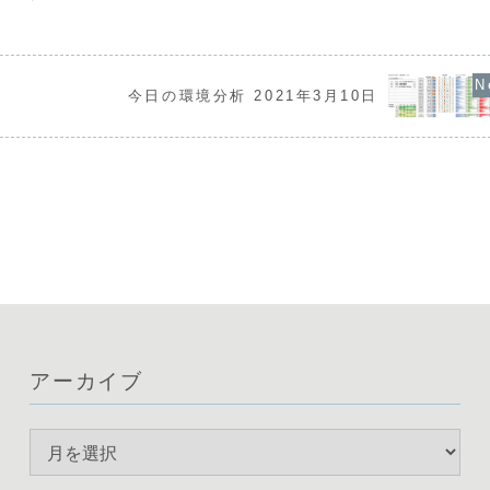
展開となってい
ています。ドル円は161円台後半で推移
在は、欧州当局の
ドルの弱さに対
していますが、162円付近では政府の介
やEURが強く、一
さが見られます
入への警戒感が強く、上値の重い状況で
さが目立つ状況で
個別の通貨ペアの
す。多くの通貨ペアで...
今日の環境分析 2021年3月10日
アーカイブ