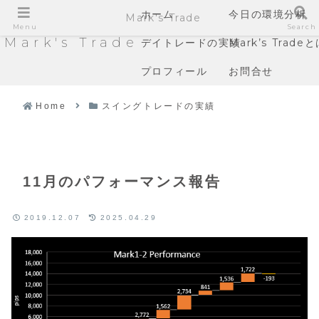
ホーム
今日の環境分析
Mark's Trade
Menu
Search
Mark's Trade
デイトレードの実績
Mark’s Trade
プロフィール
お問合せ
Home
スイングトレードの実績
11月のパフォーマンス報告
2019.12.07
2025.04.29