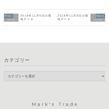
常に注目の集まる
が、クロス円はテ
は日本の堅調な
ティリティ
1週間となりま
クニカル的な分岐
GDPや、豪州・英
しています
す。先週末は中東
点に位置してお
国の弱い指標結果
は先週末の
情勢の緊張緩和へ
り、次の動きを伺
を受け、市場のト
高・円高を
の期待からドル買
う展開です。通貨
レンドが鮮明にな
る動きもあ
2018年11月6日の環
2018年11月8日の環
いが一服し、
相関では円の強さ
りました。現在
たが、全体
境データ
境データ
USDJPYは164円
が続く一方、ユー
は、米ドルの独歩
向感に変化
手前で上値の重さ
ロやポンドの弱さ
高と豪ドルの弱さ
れません。
が意識され163円
が鮮明になってお
が継続しており、
弱では、引
台半ばへと下落し
り、円買いや欧州
これらを軸にした
USDが最強
ました。通貨相
通貨売りを軸にし
通貨選択が有効と
がそれに次ぐ
関...
た通...
見...
カテゴリー
Mark's Trade