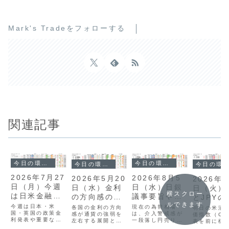
Mark's Tradeをフォローする
関連記事
今日の環境分析
今日の環境分析
今日の環境分析
今日の環境分析
2026年7月27
2026年8月5
2026年5月20
2026年
日（月）今週
日（水）日銀
日（水）金利
日（火）
横スクロー
は日米金融政
議事要旨や米
の方向感の違
とJPYの
ルできます
策に警戒！
指標を注視！
いに注目！
に注目！
今週は日本・米
現在の為替相場
各国の金利の方向
明日の米消
国・英国の政策金
は、介入警戒感が
感が通貨の強弱を
価指数（CP
利発表や重要な経
一段落し円売りが
左右する展開とな
表を前に様
済指標が続く、非
優勢となりました
っています。昨日
勢が強まり