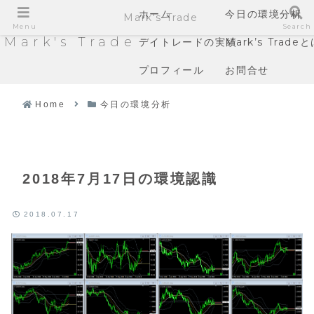
ホーム
今日の環境分析
Mark's Trade
Menu
Search
Mark's Trade
デイトレードの実績
Mark’s Trade
プロフィール
お問合せ
Home
今日の環境分析
2018年7月17日の環境認識
2018.07.17