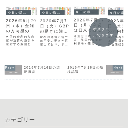
今日の環境分析
今日の環境分析
今日の環境分析
今日の環境分析
2026年7月27
2026年5月20
2026年7月7
2026年7
日（月）今週
日（水）金利
日（火）GBP
日（水）
横スクロー
は日米金融政
の方向感の違
の動きに注
の方向性
策に警戒！
ルできます
いに注目！
目！
戒！
今週は日本・米
各国の金利の方向
現在の為替市場で
現在の為替
国・英国の政策金
感が通貨の強弱を
は円安の動きが再
は、昨日の
利発表や重要な経
左右する展開とな
燃しており、ドル
者物価指数
済指標が続く、非
っています。昨日
円は162円台に乗
を受けたド
常に注目の集まる
は日本の堅調な
せています。特に
と、その後の
1週間となりま
GDPや、豪州・英
ポンド円や豪ドル
議長による
す。先週末は中東
国の弱い指標結果
円が直近の高値を
レ抑制発言
情勢の緊張緩和へ
を受け、市場のト
更新し、新たな上
反発が交錯
の期待からドル買
レンドが鮮明にな
昇トレンドが開始
向感を掴み
2018年7月16日の環
2018年7月18日の環
いが一服し、
りました。現在
した様子が伺えま
状況が続い
境認識
境認識
USDJPYは164円
は、米ドルの独歩
す。通貨相関を見
す。全体的
手前で上値の重さ
高と豪ドルの弱さ
てもポンドと豪ド
ティリティ
が意識され163円
が継続しており、
ルの強さが目立つ
く、メジャ
台半ばへと下落し
これらを軸にした
一方、円とドルは
の強弱がは
ました。通貨相
通貨選択が有効と
弱い位置づけに...
しない中で
関...
見...
ルな...
カテゴリー