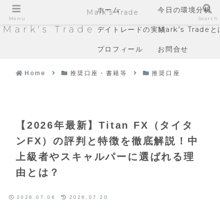
ホーム
今日の環境分析
Mark's Trade
Menu
Search
Mark's Trade
デイトレードの実績
Mark’s Trade
プロフィール
お問合せ
Home
推奨口座・書籍等
推奨口座
【2026年最新】Titan FX（タイタ
ンFX）の評判と特徴を徹底解説！中
上級者やスキャルパーに選ばれる理
由とは？
2026.07.06
2026.07.20