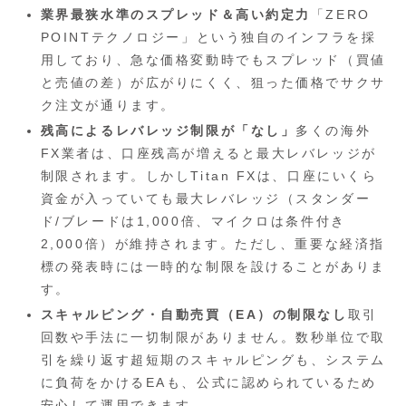
業界最狭水準のスプレッド＆高い約定力
「ZERO
POINTテクノロジー」という独自のインフラを採
用しており、急な価格変動時でもスプレッド（買値
と売値の差）が広がりにくく、狙った価格でサクサ
ク注文が通ります。
残高によるレバレッジ制限が「なし」
多くの海外
FX業者は、口座残高が増えると最大レバレッジが
制限されます。しかしTitan FXは、口座にいくら
資金が入っていても最大レバレッジ（スタンダー
ド/ブレードは1,000倍、マイクロは条件付き
2,000倍）が維持されます。ただし、重要な経済指
標の発表時には一時的な制限を設けることがありま
す。
スキャルピング・自動売買（EA）の制限なし
取引
回数や手法に一切制限がありません。数秒単位で取
引を繰り返す超短期のスキャルピングも、システム
に負荷をかけるEAも、公式に認められているため
安心して運用できます。