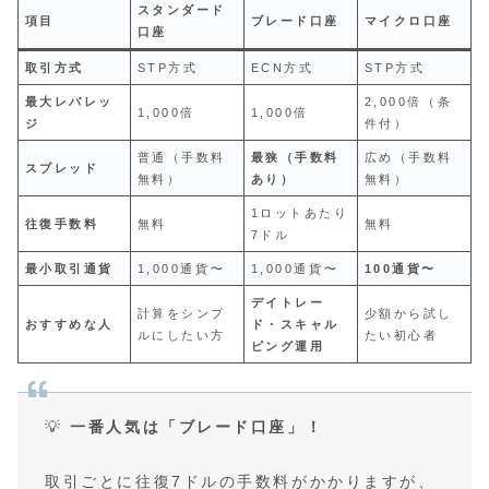
スタンダード
項目
ブレード口座
マイクロ口座
口座
取引方式
STP方式
ECN方式
STP方式
最大レバレッ
2,000倍（条
1,000倍
1,000倍
ジ
件付）
普通（手数料
最狭（手数料
広め（手数料
スプレッド
無料）
あり）
無料）
1ロットあたり
往復手数料
無料
無料
7ドル
最小取引通貨
1,000通貨〜
1,000通貨〜
100通貨〜
デイトレー
計算をシンプ
少額から試し
おすすめな人
ド・スキャル
ルにしたい方
たい初心者
ピング運用
💡
一番人気は「ブレード口座」！
取引ごとに往復7ドルの手数料がかかりますが、