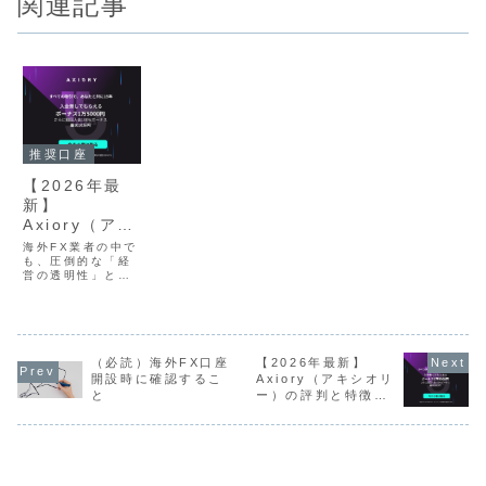
関連記事
推奨口座
【2026年最
新】
Axiory（アキ
シオリー）の
海外FX業者の中で
評判と特徴を
も、圧倒的な「経
営の透明性」と
徹底解説！抜
「信託保全による
群の透明性と
高い安全性」で強
い信頼を得ている
安全性が選ば
Axiory（アキシオ
れる理由と
リー）。「他社と
は？
何が違うの？」
（必読）海外FX口座
【2026年最新】
「ボーナスはあ
開設時に確認するこ
Axiory（アキシオリ
る？」といった疑
と
ー）の評判と特徴を
問を持つ方に向け
徹底解説！抜群の透
て、本記事では
明性と安全性が選ば
Axioryのメリッ
れる理由とは？
ト・デメリッ...