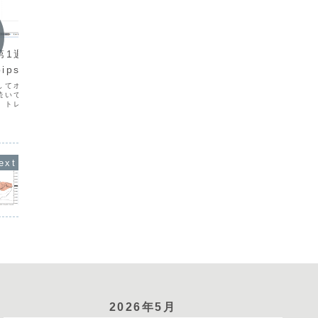
週次報
週次報告
2026
2026年5月第４週（5/25-
第1週（6/1-
7/3）+
29）+418.7pips
ips
今週は、
は162
今週は、ボラティリティが高まらず方向
してボラティリティが高
方向に転
感の乏しい展開となりました。トレード
続いて方向感の乏しい展
リティが
回数は21回（前週比+14回）となりまし
。トレード回数は13回
ミングを
たが、大きな収益につながるトレードは
）となり、大きな収益につ
日の２日
ありませんでした。見送るべき局面でエ
はありませんでした。金
た。木曜
ントリーしてしまい、2023年11月以来
統計を控えトレードを行
の週に４回の負け...
、発表...
2026年5月