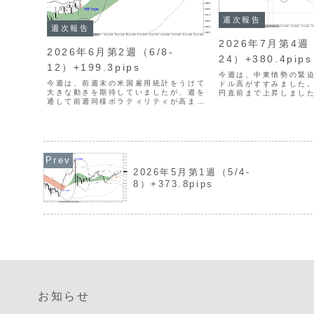
週次報告
週次報告
2026年7月第4週（
2026年6月第2週（6/8-
24）+380.4pips
12）+199.3pips
今週は、中東情勢の緊
今週は、前週末の米国雇用統計をうけて
ドル高がすすみました。U
大きな動きを期待していましたが、週を
円直前まで上昇しまし
通して前週同様ボラティリティが高まり
への警戒からクロス円
ませんでした。方向感の乏しい展開が強
ードのしにくい局面で
まり、トレードチャンスのつかめない局
数は11回（前週比+5
面が続きました。トレード回数は5回（前
が、１回当たりの...
週比-8回）となり、火...
2026年5月第1週（5/4-
8）+373.8pips
お知らせ