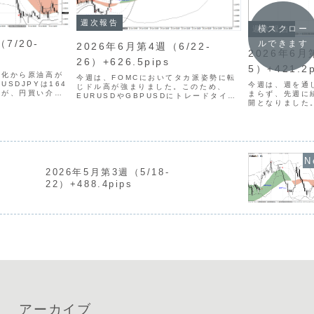
週次報告
横スクロー
週次報告
7/20-
ルできます
2026年6月第4週（6/22-
2026年6月
26）+626.5pips
5）+421.2p
迫化から原油高が
今週は、FOMCにおいてタカ派姿勢に転
SDJPYは164
今週は、週を通
じドル高が強まりました。このため、
たが、円買い介入
まらず、先週に
EURUSDやGBPUSDにトレードタイミ
通貨全般にはトレ
開となりました
ングが発生しましたが、小幅な収益にと
した。トレード回
（前週比-8回
どまりました。トレード回数が増えたこ
回）となりました
ながるトレード
ともあり、3月第３週以来の収益を獲得す
曜日は米国雇用
ることができまし...
いませんでしたが
2026年5月第3週（5/18-
22）+488.4pips
アーカイブ