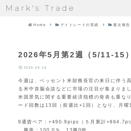
Mark's Trade
Home
デイトレードの実績
週次報告
2026年5月第2週（5/11-15）
2026.05.16
今週は、ベッセント米財務長官の来日に伴う
る米中首脳会談などに市場の注目が集まりまし
米国景気に関する重要経済指標の発表も重な
ード回数は13回（前週比+1回）となり、月
9通貨ペア：+490.9pips（５月累計+864.7pi
勝率：100.0％、13勝0敗