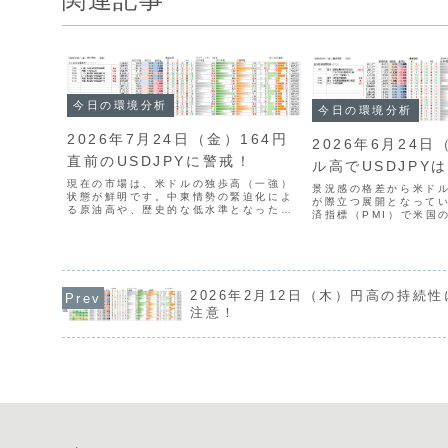
今日の環境分析
今日の環境分析
2026年7月24日（金）164円
2026年6月24
直前のUSDJPYに警戒！
ル高でUSDJPY
現在の市場は、米ドルの独歩高（一強）
景況感の格差から米ド
状態が鮮明です。中東情勢の緊迫化によ
が際立つ展開となって
る原油高や、歴史的な低水準となった米
済指標（PMI）で米国
国の失業保険申請件数を受けて米金利が
減速が鮮明になったこ
上昇し、全面的なドル買いにつながりま
勢となり、円も株安を
した。USDJPYは164円直前まで上昇し
ますが、双方とも強い
ていますが、円買い...
状態にあります。本日の.
2026年2月12日（木）円高の持続性
注意！