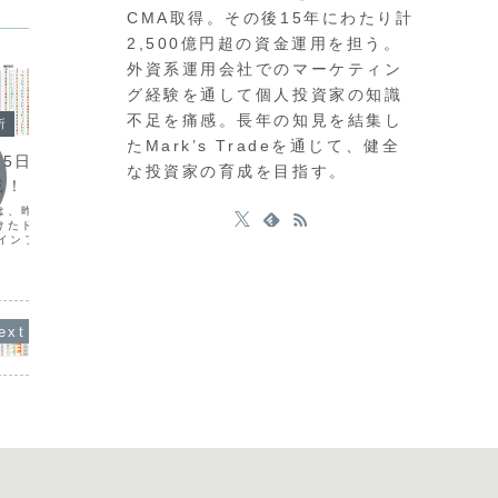
CMA取得。その後15年にわたり計
2,500億円超の資金運用を担う。
外資系運用会社でのマーケティン
グ経験を通して個人投資家の知識
今日の
不足を痛感。長年の知見を結集し
今日の環境分析
析
たMark’s Tradeを通じて、健全
202
2026年7月21日（火）地政学
15日（水）USDの
な投資家の育成を目指す。
USD
リスクに警戒！
戒！
日本政府
本日は、停滞していた昨日から徐々に動
は、昨日の米消費者物価
ことを受
きが出始めたと考えています。英国の新
けたドル安と、その後の
ぶりの水
政権による財政への懸念からポンドが売
るインフレ抑制発言による
の影響に
られる一方、通貨相関ではドルの強さが
方向感を掴みにくい状況
強含む一
際立ってきました。現在は「ドル買い、
。全体的にボラティリテ
かしくな
ポンド・ユーロ売り」という強弱関係が
ャー通貨の強弱がはっき
貨相関で
はっきりしており、上位足...
ドルな...