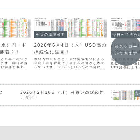
今日の環境分析
今日の環境分
日（水）円・ド
2026年6月4日（木）USD高の
2026年7月
横スクロー
は膠着？！
持続性に注目！
方向性に警
ルできます
ルと日本円の強さ
米経済の底堅さと中東情勢緊迫化による
現在の為替市場
います。昨日の経
金利上昇を背景に、米ドルの強さが際立
指数の鈍化を受
の好調さと欧州の
っています。ドル円は160円の大台に達
FRB議長によ
とでドル買いが優
しましたが、介入や利上げ観測を押し返
反発が交錯し、
背景に買われてい
すほどのドルの勢いが確認できます。通
が続いています
ためドル円は膠着
貨相関では、急速に弱含んでいる豪ドル
ィが低く、メジ
..
の売りや、ドル買いを軸...
りしない中で、豪
に
2026年2月16日（月）円買いの継続性
に注目！