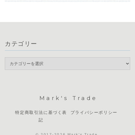
製造業景気指
レ...
数 ６日（木）
米国：新規失業保
険申請件
数 ...
カテゴリー
Mark's Trade
特定商取引法に基づく表
プライバシーポリシー
記
© 2017-2026 Mark's Trade.