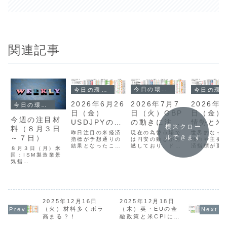
関連記事
今日の環境分析
今日の環境分析
今日の環境分析
2026年7月7
2026年6月26
2026年5
今日の環境分析
日（火）GBP
日（金）
日（金）
今週の注目材
の動きに注
USDJPYの上
情勢と米
横スクロー
料（８月３日
目！
値限界に警
当局発言
現在の為替市場で
昨日注目の米経済
世界的なイ
～７日）
ルできます
は円安の動きが再
戒？
指標が予想通りの
意！
傾向や主要
燃しており、ドル
結果となったこと
済指標が更
８月３日（月）米
円は162円台に乗
で、早期利上げ観
る中、市場
国：ISM製造業景
せています。特に
測が後退し、全体
方向性を欠
気指
ポンド円や豪ドル
的に方向感の乏し
ンジ相場が
数
円が直近の高値を
い展開となってい
います。日
オーストラリア・
更新し、新たな上
ます。ドル円は
金融政策に
カナダ：祝
昇トレンドが開始
161円台後半で推
与える重要
日
した様子が伺えま
移していますが、
発言や、日
４日（火）
す。通貨相関を見
162円付近では政
費者物価指
米国：JOLTS求人
2025年12月16日
2025年12月18日
てもポンドと豪ド
府の介入への警戒
向が今後の
件数 ５日
（火）材料多くボラ
（木）英・EUの金
ルの強さが目立つ
感が強く、上値の
値を左右す
（水）米国：ADP
高まる？！
融政策と米CPIに注
一方、円とドルは
重い状況です。多
な鍵となり
雇用者数、ISM非
目！
弱い位置づけに...
くの通貨ペアで...
現在は明確