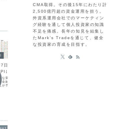
CMA取得。その後15年にわたり計
2,500億円超の資金運用を担う。
外資系運用会社でのマーケティン
グ経験を通して個人投資家の知識
不足を痛感。長年の知見を結集し
たMark’s Tradeを通じて、健全
な投資家の育成を目指す。
析
今日の
今日の環境分析
月27日（水）日銀総
202
2026年6月2日（火）円買い介
PIに注目！
トリプ
入警戒し様子見？
きな変化に欠けました
昨日の市
市場は、様子見ムードが強く手掛けにく
の金融当局者による発言
伴う世界
い局面です。昨日の米ISM製造業景気指
札が予定されており、相
より、非
数は好結果でしたが、ドルの反応は限定
可能性が高いと考えてい
日本では
的でした。現在、ボラティリティが低迷
ストラリアの消費者物価
国ではト
しており、通貨相関ではAUDやGBPが強
とニュージーランドの政策
FRB新
く、JPYやEUR、USDが弱い傾向にあり
されてお...
い環境が
ますが、順位...