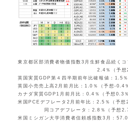
東京都区部消費者物価指数3月生鮮食品続くコ
2.4％（予想2.2％、2
英国実質GDP第４四半期前年比確報値：1.5％
英国小売売上高2月前月比：1.0％（予想-0.4％
カナダ実質GDP1月前月比：0.4％（予想0.3％
米国PCEデフレータ2月前年比：2.5％（予想2
同コアデフレータ：2.8％（予想2.7％
米国ミシガン大学消費者信頼感指数3月：57.0（