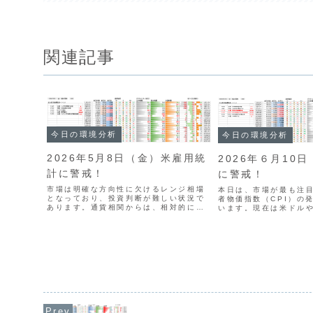
関連記事
今日の環境分析
今日の環境分析
2026年5月8日（金）米雇用統
2026年６月10日
計に警戒！
に警戒！
市場は明確な方向性に欠けるレンジ相場
本日は、市場が最も注
となっており、投資判断が難しい状況で
者物価指数（CPI）の
あります。通貨相関からは、相対的に豪
います。現在は米ドル
ドル（AUD）の強さが目立つものの、基
く、豪ドルなどが売ら
調的な円（JPY）の強さを軸とした慎重
いています。CPIの結
な取引戦略を検討しています。本日は米
ば、さらにドル高が進
国雇用統計の発表を控...
すが、ドル円の上値に..