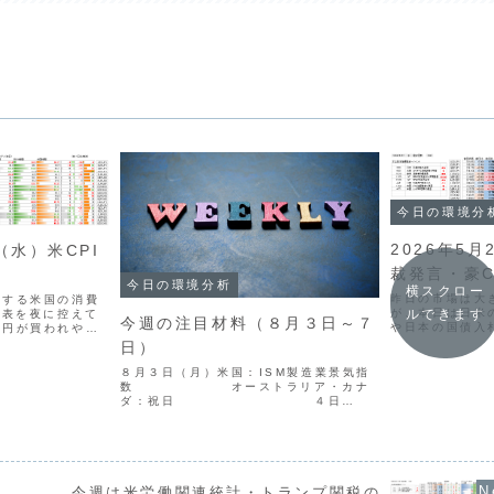
今日の環境分
2026年5
（水）米CPI
裁発言・豪C
今日の環境分析
横スクロー
昨日の市場は大
目する米国の消費
ルできます
が、本日は日米
発表を夜に控えて
今週の注目材料（８月３日～７
や日本の国債入
や円が買われやす
場が活発化する
れやすい流れが続
日）
ます。特にオー
果が予想を上回れ
指数（CPI）
む可能性もありま
８月３日（月）米国：ISM製造業景気指
金利発表が重要視
.
数 オーストラリア・カナ
ダ：祝日 ４日
（火）米国：JOLTS求人件数 ５日
（水）米国：ADP雇用者数、ISM非製造
業景気指数 ６日（木）米国：新規失
業保険申請件数 ...
今週は米労働関連統計・トランプ関税の