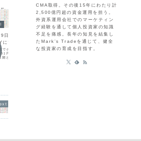
CMA取得。その後15年にわたり計
2,500億円超の資金運用を担う。
外資系運用会社でのマーケティン
今日の環境分析
析
グ経験を通して個人投資家の知識
2026年7月28日（火）ドル高
不足を痛感。長年の知見を結集し
19日（金）161円
継続に注目！
たMark’s Tradeを通じて、健全
PYに警戒！
今日の
市場は、今週の日米英の金融政策発表を
な投資家の育成を目指す。
MCでの利上げ方針への転
前に様子見姿勢が強く、方向感の乏しい
161円台後半まで上昇す
今週の
展開です。米ドル円は163円台で膠着
展開となりました。しか
し、全体的にボラティリティも低い状態
政府・日銀による円買い介
日）
が続いています。通貨相関を見ると、米
されるため、ここからの
ドルと豪ドルの強さが目立つ一方で、英
さが必要です。通貨相関
８月３日
ポンドとユーロの弱さが顕...
の...
数 
ダ
（火）米
（水）米
業景気
業保険