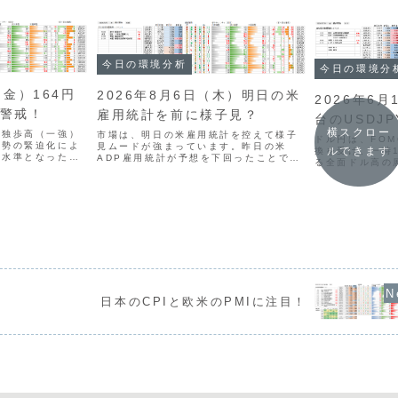
今日の環境分析
今日の環境分
（金）164円
2026年8月6日（木）明日の米
2026年6月
に警戒！
雇用統計を前に様子見？
台のUSDJ
横スクロー
の独歩高（一強）
市場は、明日の米雇用統計を控えて様子
ドル円は、FO
情勢の緊迫化によ
見ムードが強まっています。昨日の米
ルできます
換を受け、一時
低水準となった米
ADP雇用統計が予想を下回ったことで注
る全面ドル高の
を受けて米金利が
目度が増しており、現在はボラティリテ
し、162円は
買いにつながりま
ィが低下し、クロス円の4時間足などでレ
入の警戒水準と
4円直前まで上昇し
ンジが狭まる「スクイーズ」の動きが顕
上値追いは慎重
著です。通貨相関では円...
を見るとドルと円
日本のCPIと欧米のPMIに注目！