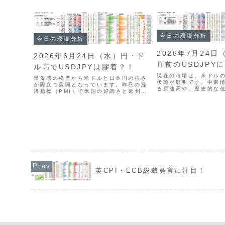
今日の環境分析
今日の環境分析
2026年7月24日
2026年6月24日（水）円・ド
直前のUSDJPY
ル高でUSDJPYは膠着？！
現在の市場は、米ドル
景況感の格差から米ドルと日本円の強さ
状態が鮮明です。中東
が際立つ展開となっています。昨日の経
る原油高や、歴史的な
済指標（PMI）で米国の好調さと欧州の
国の失業保険申請件数
減速が鮮明になったことでドル買いが優
上昇し、全面的なドル
勢となり、円も株安を背景に買われてい
した。USDJPYは16
ますが、双方とも強いためドル円は膠着
ていますが、円買い...
状態にあります。本日の...
英CPI・ECB総裁発言に注目！