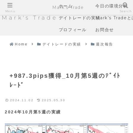
ホーム
今日の環境分析
Mark's Trade
Menu
Search
Mark's Trade
デイトレードの実績
Mark’s Trade
プロフィール
お問合せ
Home
デイトレードの実績
週次報告
+987.3pips獲得_10月第5週のﾃﾞｲﾄ
ﾚｰﾄﾞ
2024.11.02
2025.05.30
2024年10月第5週の実績