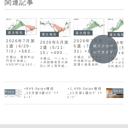
関連記事
週次報告
週次報告
週次報告
週次報告
2026年7月第
2026年7月第
2026年5月第
2026年
1週（6/29-
5週（7/27-
横スクロー
2週（5/11-
４週（5/
7/3）+582.7
31）+133.5p
ルできます
15）+490.9p
29）+41
pips
ips
今週は、週前半は
ips
今週は、日米英の
ips
今週は、ベッセン
今週は、ボ
円安が加速し
中央銀行は事前予
ト米財務長官の来
リティが高
USDJPYは162円
想通り政策金利を
日に伴う高市総理
方向感の乏
台後半まで上昇
据え置きました
や片山財務相と会
開となりま
し、後半は円高方
が、木曜日・金曜
談、トランプ大統
トレード回数
向に転じました。
日と円買い介入が
領の訪中による米
回（前週比+
市場全般にボラテ
実施され、市場の
中首脳会談などに
回）となり
ィリティが高まっ
ボラティリティは
市場の注目が集ま
が、大きな
たものの、トレー
高まりました。し
りました。さらに
つながるト
+849.0pips獲得
+1,409.0pips獲得
ドタイミングをと
かし、週を通して
米国の消費者物価
はありませ
_10月第4週のﾃﾞｲﾄ
_11月第1週のﾃﾞｲﾄ
るのが難しく、月
トレードチャンス
指数（CPI）に代
た。見送る
ﾚｰﾄﾞ
ﾚｰﾄﾞ
曜日と木曜日の２
となる場面が少な
表される米国景気
面でエント
日間のみとトレー
く、トレード回数
に関する重要経済
てしまい、2
ドとなりました。
は4回（前週比-7
指標の発表も重な
年11月以来
木曜日は、対象
回）となりまし
り、思惑が交錯...
４回の負け..
9...
た...