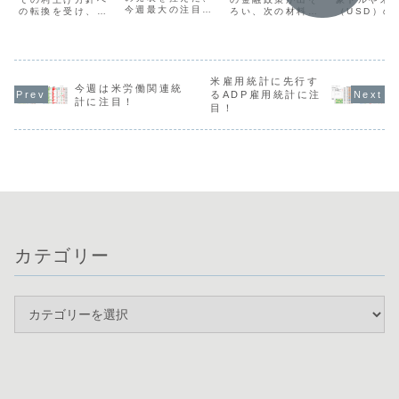
戒！
今週最大の注目日
（USD）の
の転換を受け、一
ろい、次の材料を
です。昨日はFRB
際立つ一方
時161円台後半ま
模索する落ち着い
議長の利上げ示唆
最弱となる
で上昇する全面ド
た動きで始まりま
や堅調な労働指標
な展開にあ
ル高の展開となり
した。通貨相関を
を受けてドルが買
す。米CPI
ました。しかし、
見ると、米ドルと
われる場面もあり
ぶりの高水
162円は政府・日
日本円の強さが継
ましたが、通貨の
り利下げ期
銀による円買い介
続し週足・日足レ
米雇用統計に先行す
今週は米労働関連統
強弱感は依然とし
退したこと
入の警戒水準とさ
ベルでも強さを確
るADP雇用統計に注
計に注目！
て明確ではありま
ドルが強さ
れるため、ここか
認できます。対照
目！
せん。現在、豪ド
しているこ
らの上値追いは慎
的にユーロやポン
ルの強さが継続す
景にありま
重さが必要です。
ドの弱さが目立ち
る一方で、円は介
方、英国の
通貨相関を見ると
ます。ドル円は
入後の反動で弱...
安でポンド
ドルと円の...
161円台で推移
ら...
し...
カテゴリー