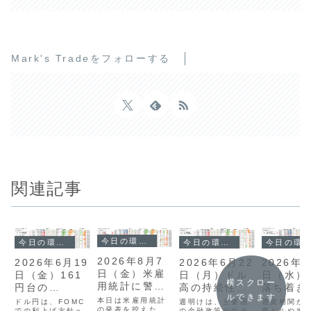
Mark's Tradeをフォローする
関連記事
今日の環境分析
今日の環境分析
今日の環境分析
今日の環境分析
2026年8月7
2026年5
2026年6月19
2026年6月22
日（金）米雇
日（水）
日（金）161
日（月）ドル
横スクロー
用統計に警
落ち着き
円台の
高の持続性を
ルできます
戒！
探る展開
USDJPYに警
注視！
本日は米雇用統計
通貨相関か
ドル円は、FOMC
週明けは、主要国
の発表を控えた、
豪ドルや米
での利上げ方針へ
の金融政策が出そ