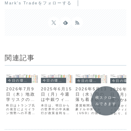
Mark's Tradeをフォローする
関連記事
今日の環境分析
今日の環境分析
今日の環境分析
今日の環境分析
2025年6月15
2026年7月9
2026年5月13
2026年7
日（月）今週
日（木）地政
日（水）円の
日（月）
横スクロー
は中銀ウィー
学リスクの再
落ち着き処を
感つかめ
ルできます
クでボラ高ま
燃に警戒！
探る展開？
子見？
本日は、明日から
昨日はトランプ氏
通貨相関からは、
先週末から
る？
の世界中の中央銀
の発言によりイラ
豪ドルや米ドル
ィリティが
行が政策金利を発
ン情勢への不透明
（USD）の強さが
ており、全
表する「中銀ウィ
感が強まり、地政
際立つ一方、円が
方向感の乏
ーク」を控え、様
学リスクが再燃し
最弱となる対照的
開が続いて
子見ムードで始ま
ました。ドルの買
な展開にありま
す。多くの
っています。先週
い戻しからドル円
す。米CPIが3年
アで値動き