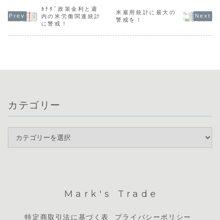
末はイラン情勢や
は162円後半まで
ぶりの高水準とな
する「スク
株価の影響で一時
上昇しています
り利下げ期待が後
ｶﾅﾀﾞ政策金利と週
ズ」の状態
米雇用統計に最大の
的に円売りが優勢
が、介入への警戒
退したことや、豪
ますが、ト
内の米労働関連統計
警戒を！
となりましたが、
感も高く慎重な判
ドルが強さを継続
が発生する
に警戒！
現在はドル円も
断が求められま
していることが背
材料には欠
160円付近で方向
す。通貨強弱では
景にあります。一
り、今は焦
感を探る展開が続
円やユーロの弱さ
方、英国の政局不
子見をする
いています。通
と、ポンドやドル
安でポンドが売
明な局面で
貨...
の...
ら...
貨の...
カテゴリー
Mark's Trade
特定商取引法に基づく表
プライバシーポリシー