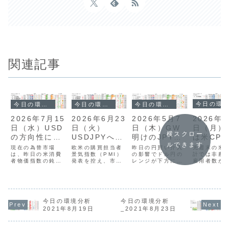
関連記事
今日の環境分析
今日の環境分析
今日の環境分析
今日の環境分析
2026年5
2026年7月15
2026年6月23
2026年5月7
日（月）
日（水）USD
日（火）
日（木）GW
横スクロー
は米CPI
の方向性に警
USDJPYへの
明けのJPYの
ルできます
東情勢に
戒！
高値警戒強ま
動きに注目！
先週末の米
現在の為替市場
欧米の購買担当者
昨日の円買い介入
戒！
計では非農
は、昨日の米消費
る？！
景気指数（PMI）
の影響でドル円の
雇用者数が
者物価指数の鈍化
発表を控え、市場
レンジが下方にシ
上回ったも
を受けたドル安
の緊張感が高まっ
フトしており、実
平均時給の
と、その後のFRB
ています。現在の
需のドル買いによ
みによるイ
議長によるインフ
通貨相関では、米
る一時的な反発は
懸念後退か
レ抑制発言による
ドルと円の強さが
あっても、円高の
売りが継続
反発が交錯し、方
継続する一方、ユ
基調は継続すると
た。米ドル
向感を掴みにくい
今日の環境分析
ーロや英ポンドは
今日の環境分析
予測しています。
156円台で
状況が続いていま
弱含みの展開で
米国経済の堅調さ
2021年8月19日
_2021年8月23日
退となり、
す。全体的にボラ
す。昨日は英国の
や中東情勢の沈静
の市場は「
ティリティが低
政局安定を好感し
化を受けて市場全
け」でスタ
く、メジャー通貨
たポンド買いや、
体がリスクオンに