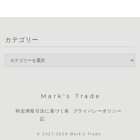
ています。
の強弱がはっきり
日米財務相会談の
傾く中、特に円の
米ドルや円
しない中で、豪ド
報道を受けた介
強さが際立つ展
め...
ルな...
入...
開...
カテゴリー
Mark's Trade
特定商取引法に基づく表
プライバシーポリシー
記
© 2017-2026 Mark's Trade.