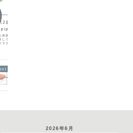
週次報告
週次報
2026年7月第4週（7/20-
2026
第2週（6/8-
24）+380.4pips
31）+1
pips
今週は、中東情勢の緊迫化から原油高が
今週は、
の米国雇用統計をうけて
ドル高がすすみました。USDJPYは164
り政策金
待していましたが、週を
円直前まで上昇しましたが、円買い介入
日・金曜
ボラティリティが高まり
への警戒からクロス円通貨全般にはトレ
場のボラ
方向感の乏しい展開が強
ードのしにくい局面でした。トレード回
かし、週
チャンスのつかめない局
数は11回（前週比+5回）となりました
る場面が
。トレード回数は5回（前
が、１回当たりの...
週比-7
、火...
2026年6月