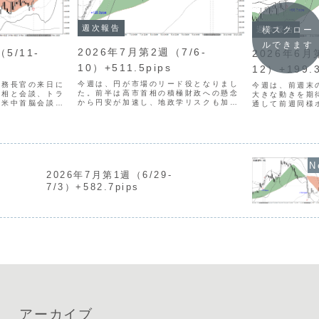
週次報告
週次報告
横スクロー
ルできます
2026年7月第2週（7/6-
5/11-
2026年6月
10）+511.5pips
12）+199.3
今週は、円が市場のリード役となりまし
財務長官の来日に
今週は、前週末
た。前半は高市首相の積極財政への懸念
務相と会談、トラ
大きな動きを期
から円安が加速し、地政学リスクも加わ
る米中首脳会談な
通して前週同様
り、USDJPYは162円台後半まで上昇し
りました。さらに
ませんでした。
ました。しかし、週後半には地政学リス
CPI）に代表さ
まり、トレード
クが後退し、金曜日には片山財務大臣の
重要経済指標の発
面が続きました
発言をうけて、円買...
..
週比-8回）となり
2026年7月第1週（6/29-
7/3）+582.7pips
アーカイブ