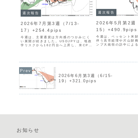
週次報告
週次報告
2026年5月第2週（
2026年7月第3週（7/13-
15）+490.9pips
17）+254.4pips
今週は、ベッセント米
今週は、主要通貨は方向感のつかみにく
伴う高市総理や片山財
い展開が続きました。USDJPYは、地政
ンプ大統領の訪中によ
学リスクから162円台へ上昇し、米CPI
どに市場の注目が集ま
の鈍化で161円台半ばまで急落する場面
米国の消費者物価指数（
があったものの、中東情勢などから162
れる米国景気に関する
円台に戻しました。方向感をつかみにく
表も重なり、思惑が交錯.
いなか、トレ...
2026年6月第3週（6/15-
19）+321.0pips
お知らせ