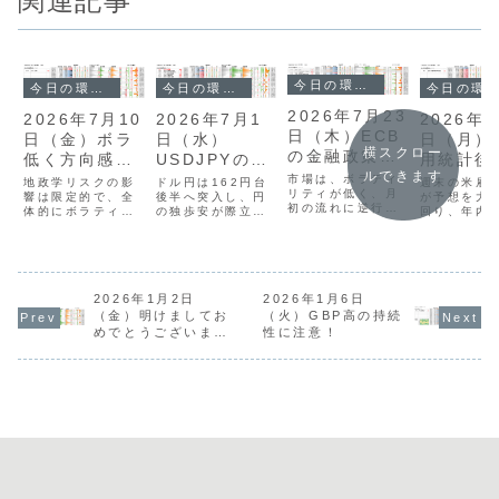
関連記事
今日の環境分析
今日の環境分析
今日の環境分析
今日の環境分析
2026年7月23
2026年7月10
2026年7月1
2026年
日（木）ECB
日（金）ボラ
日（水）
日（月）
横スクロー
の金融政策に
低く方向感の
USDJPYの上
用統計後
注目！
ルできます
判断困難！
値に警戒！
ル高持続
市場は、ボラティ
地政学リスクの影
ドル円は162円台
週末の米雇
リティが低く、月
響は限定的で、全
後半へ突入し、円
注目！
が予想を大
初の流れに逆行す
体的にボラティリ
の独歩安が際立つ
回り、年内
る動きが出てお
ティが低く方向感
展開です。欧州通
げ観測が強
り、新たなトレン
に乏しい展開が続
貨の強さが目立つ
ことでドル
ドの始まりかを確
いています。通貨
一方でドルはやや
れが加速し
認する局面です。
相関ではNZDや
弱含んでいます
す。通貨相
通貨相関ではAUD
CADの強さが目立
が、本日は日銀短
はUSDが最
やUSDの強さと
つものの、ニュー
観や米ISM製造業
いでJPYも
2026年1月2日
2026年1月6日
GBPの弱さが続い
ジーランドが祝日
景況指数に加え、
「実質2強
（金）明けましてお
（火）GBP高の持続
ています。
であることや週末
ECBフォーラムで
態にあり、
めでとうございま
性に注意！
USDJPYは一時
要因も重なり、市
の各国総裁発言と
に対してド
す！
162円台まで下落
場全体で大きな動
いう重要イベント
円高が顕著
しましたが、すぐ
きは期待しにくい
が目白押しです。
いです。そ
に163円台に戻...
状況です。注目...
明日の米雇用...
USDJPYは.