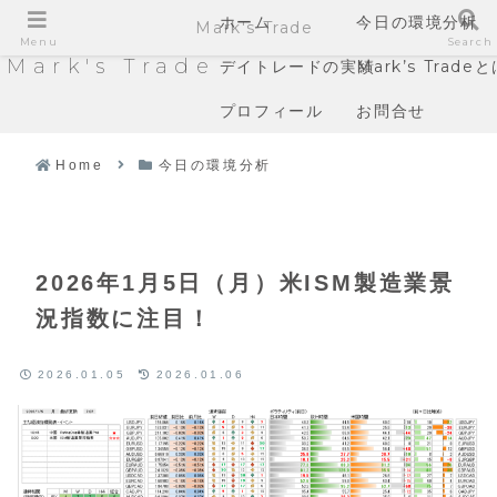
ホーム
今日の環境分析
Mark's Trade
Menu
Search
Mark's Trade
デイトレードの実績
Mark’s Trade
プロフィール
お問合せ
Home
今日の環境分析
2026年1月5日（月）米ISM製造業景
況指数に注目！
2026.01.05
2026.01.06