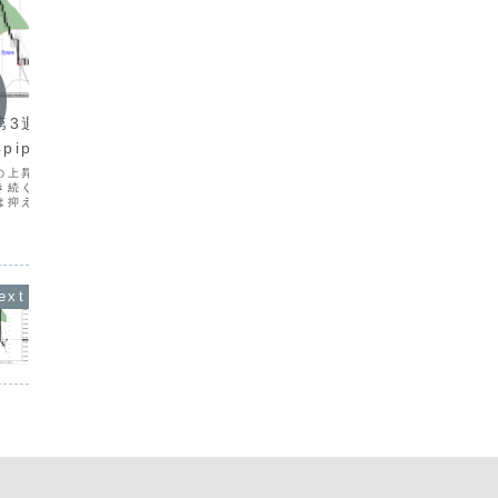
週次報
週次報告
2026
第3週（5/18-
2026年5月第1週（5/4-
7/3）+
pips
8）+373.8pips
今週は、
の上昇と中東情勢をうけ
今週は、ゴールデンウィークのなか、前
は162
き続くなかドル円は介入
週からの断続的な円買い介入により、市
方向に転
は抑えられなど、全般に
場のボラティリティが高まりました。し
リティが
展開でした。火曜日に
かし、明確な方向感を確認することはで
ミングを
へのトレードで収益を積み
きず、一回のトレードでは小幅な収益に
日の２日
きましたが、火曜日以外
とどまりました。トレード回数は12回
た。木曜
ンスの少...
（前週比+4回）となり、...