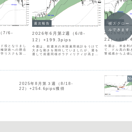
週次報告
横スクロー
週次報告
ルできます
2026年5月
7/6-
2026年6月第2週（6/8-
22）+488.4
12）+199.3pips
今週は、米金利
ード役となりまし
今週は、前週末の米国雇用統計をうけて
て、ドル高の動
積極財政への懸念
大きな動きを期待していましたが、週を
警戒感から上値
政学リスクも加わ
通して前週同様ボラティリティが高まり
方向感の乏しい
円台後半まで上昇し
ませんでした。方向感の乏しい展開が強
AUDグループ
半には地政学リス
まり、トレードチャンスのつかめない局
上げることがで
は片山財務大臣の
面が続きました。トレード回数は5回（前
はエントリーチャ
週比-8回）となり、火...
2025年8月第３週（8/18-
22）+254.6pips獲得