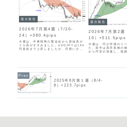
週次報告
週次報告
2026年7月第4週（7/20-
2026年7月第2週（
24）+380.4pips
10）+511.5pips
今週は、中東情勢の緊迫化から原油高が
今週は、円が市場のリ
ドル高がすすみました。USDJPYは164
た。前半は高市首相の
円直前まで上昇しましたが、円買い介入
から円安が加速し、地
への警戒からクロス円通貨全般にはトレ
り、USDJPYは162
ードのしにくい局面でした。トレード回
ました。しかし、週後
数は11回（前週比+5回）となりました
クが後退し、金曜日に
が、１回当たりの...
発言をうけて、円買...
2025年8月第１週（8/4-
8）+223.7pips