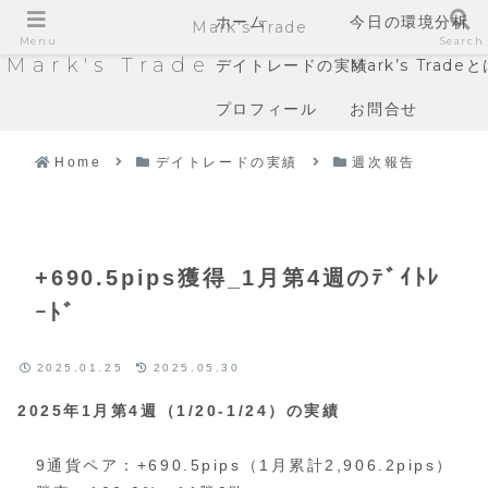
ホーム
今日の環境分析
Mark's Trade
Menu
Search
Mark's Trade
デイトレードの実績
Mark’s Trade
プロフィール
お問合せ
Home
デイトレードの実績
週次報告
+690.5pips獲得_1月第4週のﾃﾞｲﾄﾚ
ｰﾄﾞ
2025.01.25
2025.05.30
2025年1月第4週（1/20-1/24）の実績
9通貨ペア：+690.5pips（1月累計2,906.2pips）