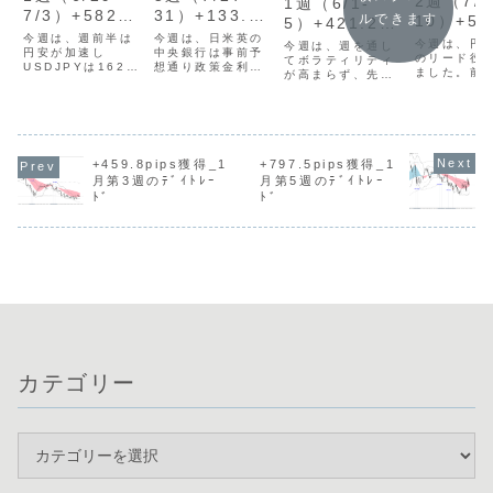
2週（7/6
1週（6/1-
7/3）+582.7
31）+133.5p
ルできます
10）+51
5）+421.2pi
pips
ips
今週は、週前半は
ips
今週は、日米英の
ps
今週は、円
今週は、週を通し
円安が加速し
中央銀行は事前予
のリード役
てボラティリティ
USDJPYは162円
想通り政策金利を
ました。前
が高まらず、先週
台後半まで上昇
据え置きました
市首相の積
に続いて方向感の
し、後半は円高方
が、木曜日・金曜
への懸念か
乏しい展開となり
向に転じました。
日と円買い介入が
が加速し、
ました。トレード
市場全般にボラテ
実施され、市場の
リスクも加
回数は13回（前週
ィリティが高まっ
ボラティリティは
USDJPYは
比-8回）となり、
たものの、トレー
高まりました。し
台後半まで
大きな収益につな
+459.8pips獲得_1
+797.5pips獲得_1
ドタイミングをと
かし、週を通して
ました。し
がるトレードはあ
月第3週のﾃﾞｲﾄﾚｰ
月第5週のﾃﾞｲﾄﾚｰ
るのが難しく、月
トレードチャンス
週後半には
りませんでした。
曜日と木曜日の２
となる場面が少な
ﾄﾞ
ﾄﾞ
リスクが後
金曜日は米国雇用
日間のみとトレー
く、トレード回数
金曜日には
統計を控えトレー
ドとなりました。
は4回（前週比-7
務大臣の発
ドを行いませんで
木曜日は、対象
回）となりまし
けて、円買..
したが、発表...
9...
た...
カテゴリー