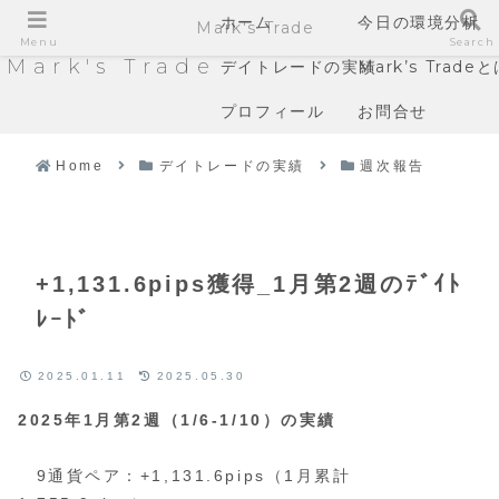
ホーム
今日の環境分析
Mark's Trade
Menu
Search
Mark's Trade
デイトレードの実績
Mark’s Trade
プロフィール
お問合せ
Home
デイトレードの実績
週次報告
+1,131.6pips獲得_1月第2週のﾃﾞｲﾄ
ﾚｰﾄﾞ
2025.01.11
2025.05.30
2025年1月第2週（1/6-1/10）の実績
9通貨ペア：+1,131.6pips（1月累計