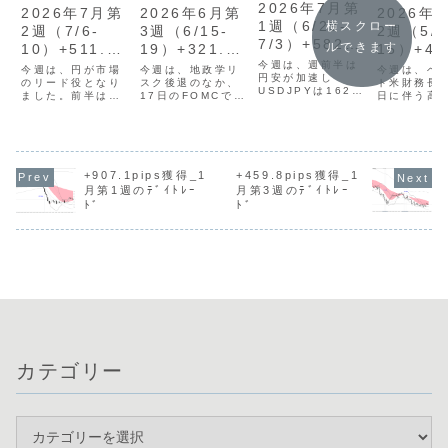
2026年7月第
2026年7月第
2026年6月第
2026年
1週（6/29-
横スクロー
2週（7/6-
3週（6/15-
2週（5/1
7/3）+582.7
ルできます
10）+511.5p
19）+321.0p
15）+49
pips
今週は、週前半は
ips
ips
ips
今週は、円が市場
今週は、地政学リ
今週は、ベ
円安が加速し
のリード役となり
スク後退のなか、
ト米財務長
USDJPYは162円
ました。前半は高
17日のFOMCで年
日に伴う高
台後半まで上昇
市首相の積極財政
内1回の利上げが
や片山財務
し、後半は円高方
への懸念から円安
示唆されるとドル
談、トラン
向に転じました。
が加速し、地政学
高が一気に強ま
領の訪中に
市場全般にボラテ
リスクも加わり、
り、18日にはドル
中首脳会談
ィリティが高まっ
USDJPYは162円
円は161円台後半
市場の注目
たものの、トレー
台後半まで上昇し
へ急伸しました。
りました。
+907.1pips獲得_1
+459.8pips獲得_1
ドタイミングをと
ました。しかし、
円買い介入への警
米国の消費
月第1週のﾃﾞｲﾄﾚｰ
月第3週のﾃﾞｲﾄﾚｰ
るのが難しく、月
週後半には地政学
戒感が強まるな
指数（CPI
ﾄﾞ
ﾄﾞ
曜日と木曜日の２
リスクが後退し、
か、方向感の乏し
表される米
日間のみとトレー
金曜日には片山財
い展開が続きまし
に関する重
ドとなりました。
務大臣の発言をう
た。トレード回数
指標の発表
木曜日は、対象
けて、円買...
は11回（前...
り、思惑が交
9...
カテゴリー