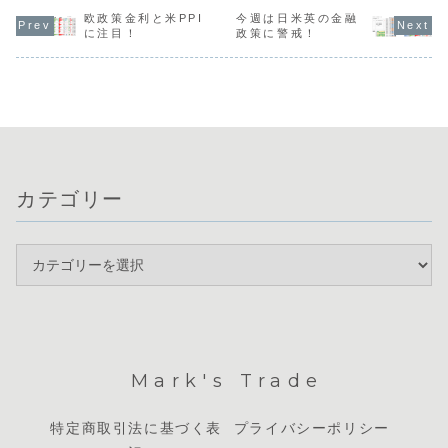
更新し、新たな上
感が非常に高まっ
ではトリプル安が
反発が交錯
昇トレンドが開始
ています。また、
進行する一方、米
欧政策金利と米PPI
今週は日米英の金融
向感を掴み
した様子が伺えま
日銀総裁が病気で
国ではトランプ大
状況が続い
に注目！
政策に警戒！
す。通貨相関を見
入院するという異
統領の発言を受け
す。全体的
てもポンドと豪ド
例の事態もあり、
てFRB新議長がイ
ティリティ
ルの強さが目立つ
円安が進みやすい
ンフレ抑制に注力
く、メジャ
一方、円とドルは
ものの方向感が掴
しやすい環境が整
の強弱がは
弱い位置づけに...
みにくい状況で...
っています。通...
しない中で
ルな...
カテゴリー
Mark's Trade
特定商取引法に基づく表
プライバシーポリシー