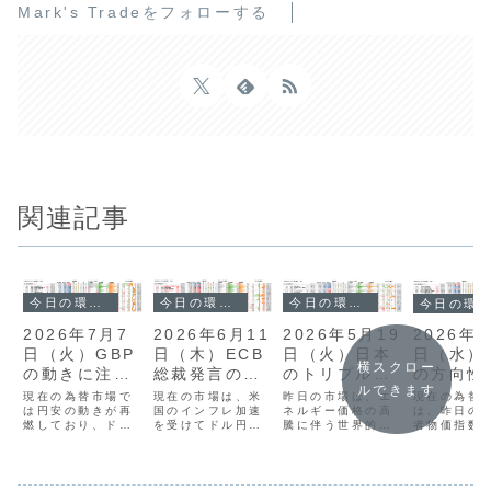
Mark's Tradeをフォローする
関連記事
今日の環境分析
今日の環境分析
今日の環境分析
今日の環境分析
2026年7月7
2026年6月11
2026年5月19
2026年7
日（火）GBP
日（木）ECB
日（火）日本
日（水）
横スクロー
の動きに注
総裁発言の今
のトリプル安
の方向性
ルできます
目！
後の金融政策
に警戒！
戒！
現在の為替市場で
現在の市場は、米
昨日の市場は、エ
現在の為替
は円安の動きが再
に注目！
国のインフレ加速
ネルギー価格の高
は、昨日の
燃しており、ドル
を受けてドル円が
騰に伴う世界的な
者物価指数
円は162円台に乗
160円台半ばまで
インフレ懸念と金
を受けたド
せています。特に
上昇しており、政
利上昇により、非
と、その後の
ポンド円や豪ドル
府・日銀による円
常に不安定な局面
議長による
円が直近の高値を
買い介入への警戒
にあります。日本
レ抑制発言