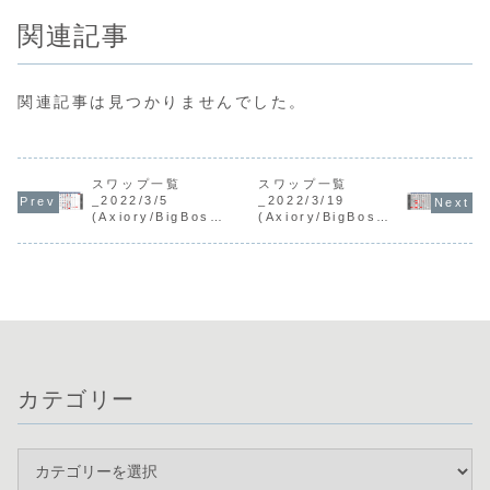
関連記事
関連記事は見つかりませんでした。
スワップ一覧
スワップ一覧
_2022/3/5
_2022/3/19
(Axiory/BigBoss/
(Axiory/BigBoss/
XM/Titan/HotFore
XM/Titan/HotFore
x/外為ﾌｧｲﾈｽﾄ)
x/外為ﾌｧｲﾈｽﾄ)
カテゴリー