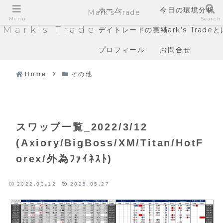
ホーム
今日の環境分析
Mark's Trade
Menu
Search
Mark's Trade
デイトレードの実績
Mark’s Trade
プロフィール
お問合せ
Home
その他
スワップ一覧_2022/3/12
(Axiory/BigBoss/XM/Titan/HotF
orex/外為ﾌｧｲﾈｽﾄ)
2022.03.12
2025.05.27