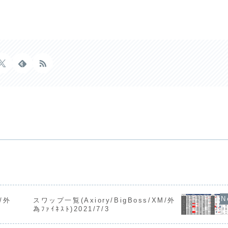
M/外
スワップ一覧(Axiory/BigBoss/XM/外
為ﾌｧｲﾈｽﾄ)2021/7/3