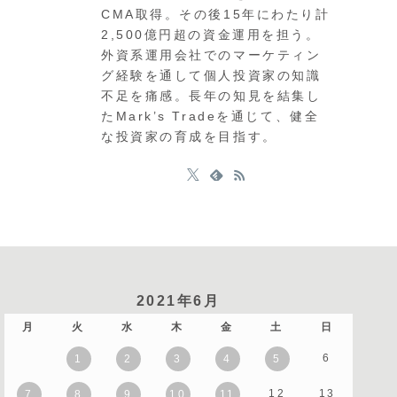
CMA取得。その後15年にわたり計
2,500億円超の資金運用を担う。
外資系運用会社でのマーケティン
グ経験を通して個人投資家の知識
不足を痛感。長年の知見を結集し
たMark’s Tradeを通じて、健全
な投資家の育成を目指す。
2021年6月
月
火
水
木
金
土
日
6
1
2
3
4
5
12
13
7
8
9
10
11