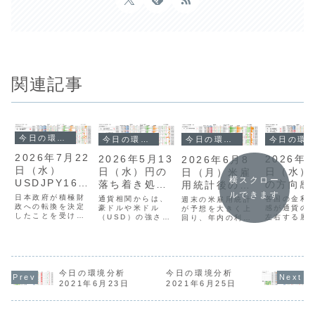
関連記事
今日の環境分析
今日の環境分析
今日の環境分析
今日の環境分析
2026年7月22
2026年5
2026年5月13
2026年6月8
日（水）
日（水）
日（水）円の
日（月）米雇
横スクロー
USDJPY163
の方向感
落ち着き処を
用統計後のド
ルできます
円台に警戒！
いに注目
探る展開？
ル高持続性に
日本政府が積極財
各国の金利
通貨相関からは、
週末の米雇用統計
政への転換を決定
感が通貨の
豪ドルや米ドル
注目！
が予想を大きく上
したことを受け、
左右する展
（USD）の強さが
回り、年内の利上
ドル円は163円台
っています
際立つ一方、円が
げ観測が強まった
と約40年ぶりの水
は日本の堅
最弱となる対照的
ことでドル高の流
準まで上昇しまし
GDPや、豪
な展開にありま
れが加速していま
た。中東情勢の影
国の弱い指
す。米CPIが3年
す。通貨相関から
響による米金利上
を受け、市
ぶりの高水準とな
はUSDが最強、次
昇も重なりドルが
レンドが鮮
り利下げ期待が後
今日の環境分析
今日の環境分析
いでJPYも強い
強含む一方、円は
りました。
退したことや、豪
「実質2強」の状
2021年6月23日
2021年6月25日
介入がいつあって
は、米ドル
ドルが強さを継続
態にあり、他通貨
もおかしくない警
高と豪ドル
していることが背
に対してドル高・
戒水準に達してい
が継続して
景にあります。一
円高が顕著な地合