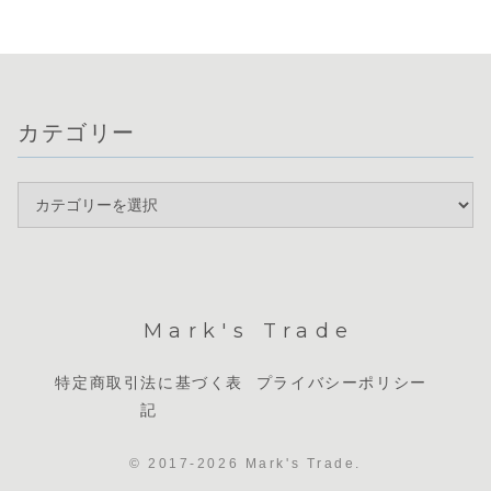
ます。通貨相関で
これらを軸
方、英国の政局不
いです。そのため
は豪ドルと米...
通貨選択が
安でポンドが売
USDJPYは...
見...
ら...
カテゴリー
Mark's Trade
特定商取引法に基づく表
プライバシーポリシー
記
© 2017-2026 Mark's Trade.