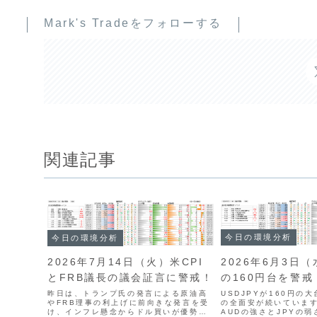
Mark's Tradeをフォローする
関連記事
今日の環境分析
今日の環境分析
2026年6月3日（
2026年7月14日（火）米CPI
の160円台を警戒
とFRB議長の議会証言に警戒！
USDJPYが160円の
昨日は、トランプ氏の発言による原油高
の全面安が続いていま
やFRB理事の利上げに前向きな発言を受
AUDの強さとJPYの
け、インフレ懸念からドル買いが優勢と