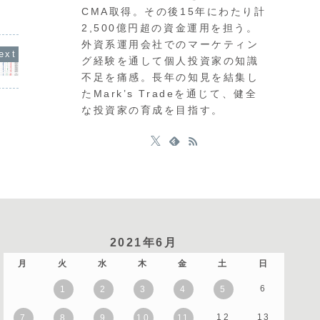
果を受け
きが加速しています。
長官と政府要人との会談が重なること
CMA取得。その後15年にわたり計
ました。
61円台まで急落したもの
で、市場が活発に動く可能性が高いと思
ルの弱さ
歴史的な円安水準にあ
います。特に米国の消費者物価指数や、
2,500億円超の資金運用を担う。
した通貨
ポンドが...
日銀の政策決定会合における主...
外資系運用会社でのマーケティン
グ経験を通して個人投資家の知識
不足を痛感。長年の知見を結集し
たMark’s Tradeを通じて、健全
な投資家の育成を目指す。
2021年6月
月
火
水
木
金
土
日
6
1
2
3
4
5
12
13
7
8
9
10
11