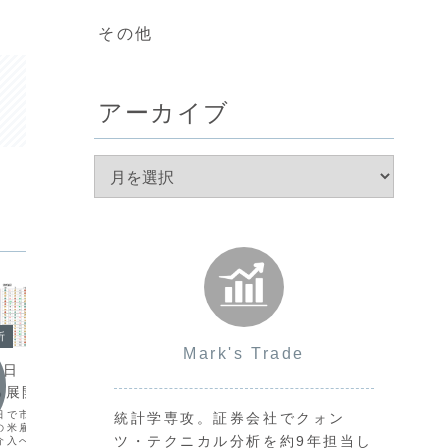
その他
アーカイブ
今日の
析
今日の環境分析
Mark's Trade
202
月3日（金）JPYの落
2026年5月12日（火）米財務
方向感
る展開？
相との対談や米CPIに警戒！
各国の金
日で市場の流動性が低下
昨日は、ボラティリティが低下し市場全
統計学専攻。証券会社でクォン
する展開
の米雇用統計の下振れと
般に様子見の展開となりました。本日
ツ・テクニカル分析を約9年担当し
堅調なG
介入への警戒から、円買
は、日米の経済指標やベッセント米財務