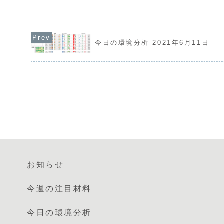
い介入への警戒が必要
なりました。ドル円は上昇しているもの
ます。一方で、米国は
の、円買い介入への警戒感から慎重な判
で、基調的なドル高が
断が求められますが、ユーロドルではド
本日は、午前の...
ル高の流れが明確に出て...
今日の環境分析 2021年6月11日
お知らせ
今週の注目材料
今日の環境分析