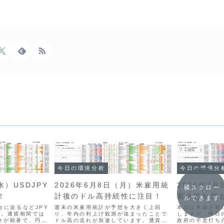
今日の環境分
今日の環境分析
水）USDJPY
2026年7
2026年6月8日（月）米雇用統
横スクロー
！
着き処を探
計後のドル高持続性に注目！
ルできます
大台に迫るなどJPY
本日は米国が祝
週末の米雇用統計が予想を大きく上回
す。通貨相関では
しますが、昨日
り、年内の利上げ観測が強まったことで
弱さが顕著で、円買
政府の不意打ち
ドル高の流れが加速しています。通貨相