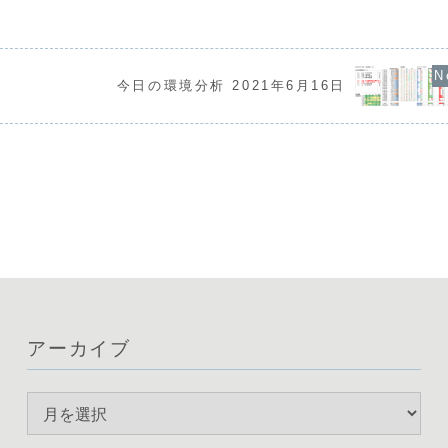
な水準に達してい
いドル売りの動
関からはUSDが最強、次いでJPYも強い
労働市場が堅調
USDJPYは1
「実質2強」の状態にあり、他通貨に対し
継続しています。
の、依然として
てドル高・円高が顕著な地合いです。そ
り、足元では円や
のためUSDJPYは...
今日の環境分析 2021年6月16日
アーカイブ