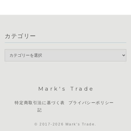
います。通貨相関
しやすい環境が整
な鍵となります。
ではインフ
を見るとドルと
っています。通...
現在は明確なト
化への警戒か
円...
レ...
カテゴリー
Mark's Trade
特定商取引法に基づく表
プライバシーポリシー
記
© 2017-2026 Mark's Trade.