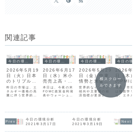
関連記事
今日の環境分析
今日の環境分析
今日の環境分析
今日の環境分析
2026年6月17
2026年5月19
2026年5月29
2026年5
日（水）米小
日（火）日本
日（金）中東
日（木）
横スクロー
売売上高・
のトリプル安
情勢と米金融
のPMIに
ルできます
FOMCに注
に警戒！
当局発言に注
意！
本日は、今夜の米
昨日の市場は、エ
世界的なインフレ
現在、市場
目！
FOMC政策金利発
ネルギー価格の高
意！
傾向や主要国の経
は地政学リ
表やウォーシュ新
騰に伴う世界的な
済指標が更新され
ら、エネル
総裁の会見を控
インフレ懸念と金
る中、市場全体は
格上昇に伴
え、非常に神経質
利上昇により、非
方向性を欠いたレ
的なインフ
な展開が予想され
常に不安定な局面
ンジ相場が続いて
へと移って
ます。昨日は日銀
にあります。日本
います。日米英の
す。昨日の
の利上げもありま
ではトリプル安が
金融政策に影響を
費者物価指
したが、材料出尽
進行する一方、米
今日の環境分析
今日の環境分析
与える重要人物の
想を下回り
くしから円安が強
国ではトランプ大
発言や、日本の消
が、利下げ
2021年3月17日
2021年3月19日
まり、米国でも利
統領の発言を受け
費者物価指数の動
後退によりG
下げ観測が再燃し
てFRB新議長がイ
向が今後の通貨価
反発しまし
ドル安が継続して
ンフレ抑制に注力
値を左右する重要
方、FOMC