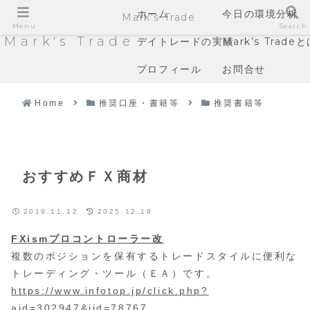
ホーム
今日の環境分析
Mark's Trade
Menu
Search
Mark's Trade
デイトレードの実績
Mark’s Trade
プロフィール
お問合せ
Home
推奨口座・書籍等
推奨書籍等
おすすめＦＸ商材
2019.11.12
2025.12.19
FXismプロコントローラー改
複数のポジションを保有するトレードスタイルに便利な
トレーディング・ツール（ＥＡ）です。
https://www.infotop.jp/click.php?
aid=302947&iid=78767