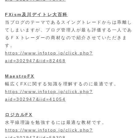
FXism及川デイトレ大百科
当ブログのテーマであるスイングトレードからは乖離し
てしまいますが、ブログ管理人が最も評価する一人であ
るＦＸトレーダーの商材なので紹介させていただきま
す。
https://www.infotop.jp/click.php?
aid=302947&iid=82468
MaestroFX
幅広くFXに関する知識を理解するのに最適です。
https://www.infotop.jp/click.php?
aid=302947&iid=41054
ロジカルFX
水平線理論を勉強するには最適な教材です。
https://www.infotop.jp/click.php?
aid=302947&iid=59308